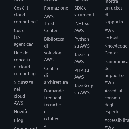
Inoltra
Cos'è il
Formazione
SDK e
un ticket
cloud
strumenti
di
AWS
computing?
supporto
Trust
.NET su
Cos'è
Center
AWS
AWS
l'IA
re:Post
Biblioteca
Python
agentica?
di
su AWS
Knowledge
Hub dei
soluzioni
Center
Java su
concetti
AWS
AWS
Panoramica
di cloud
Centro
del
PHP su
computing
di
Supporto
AWS
Sicurezza
architettura
AWS
JavaScript
nel
Domande
Accedi ai
su AWS
cloud
frequenti
consigli
AWS
tecniche
degli
Novità
e
esperti
relative
Blog
Accessibilit
ai
AWS
Comunicati