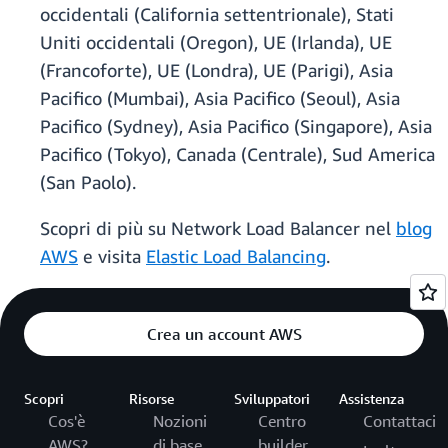
occidentali (California settentrionale), Stati
Uniti occidentali (Oregon), UE (Irlanda), UE
(Francoforte), UE (Londra), UE (Parigi), Asia
Pacifico (Mumbai), Asia Pacifico (Seoul), Asia
Pacifico (Sydney), Asia Pacifico (Singapore), Asia
Pacifico (Tokyo), Canada (Centrale), Sud America
(San Paolo).
Scopri di più su Network Load Balancer nel
blog
AWS
e visita
Elastic Load Balancing
.
Crea un account AWS
Scopri
Risorse
Sviluppatori
Assistenza
Cos'è
Nozioni
Centro
Contattaci
AWS?
di base
builder