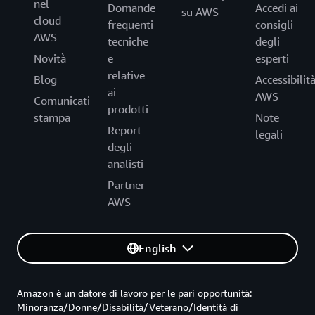
nel
Domande
Accedi ai
su AWS
cloud
frequenti
consigli
AWS
tecniche
degli
Novità
e
esperti
relative
Blog
Accessibilit
ai
AWS
Comunicati
prodotti
stampa
Note
Report
legali
degli
analisti
Partner
AWS
English
Amazon è un datore di lavoro per le pari opportunità:
Minoranza/Donne/Disabilità/Veterano/Identità di