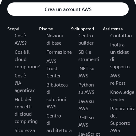
Crea un account AWS
Scopri
Risorse
Sviluppatori
Assistenza
Cos'è
Nozioni
Centro
Contattaci
AWS?
di base
builder
Inoltra
Cos'è il
Formazione
SDK e
un ticket
cloud
strumenti
di
AWS
computing?
supporto
Trust
.NET su
Cos'è
Center
AWS
AWS
l'IA
re:Post
Biblioteca
Python
agentica?
di
su AWS
Knowledge
Hub dei
soluzioni
Center
Java su
concetti
AWS
AWS
Panoramica
di cloud
Centro
del
PHP su
computing
di
Supporto
AWS
Sicurezza
architettura
AWS
JavaScript