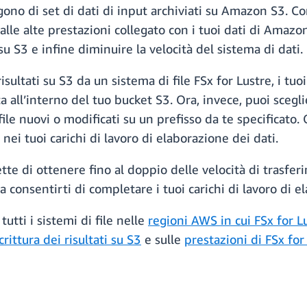
ngono di set di dati di input archiviati su Amazon S3. C
 dalle alte prestazioni collegato con i tuoi dati di Ama
 su S3 e infine diminuire la velocità del sistema di dati.
isultati su S3 da un sistema di file FSx for Lustre, i tuo
 all’interno del tuo bucket S3. Ora, invece, puoi sceglie
ile nuovi o modificati su un prefisso da te specificato.
 nei tuoi carichi di lavoro di elaborazione dei dati.
te di ottenere fino al doppio delle velocità di trasfer
 da consentirti di completare i tuoi carichi di lavoro di
utti i sistemi di file nelle
regioni AWS in cui FSx for L
rittura dei risultati su S3
e sulle
prestazioni di FSx for