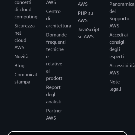
concetti
AWS
AWS
Panoramica
di cloud
Centro
del
PHP su
computing
di
Supporto
AWS
Sicurezza
architettura
AWS
JavaScript
nel
Domande
Accedi ai
su AWS
cloud
frequenti
consigli
AWS
tecniche
degli
Novità
e
esperti
relative
Blog
Accessibilit
ai
AWS
Comunicati
prodotti
stampa
Note
Report
legali
degli
analisti
Partner
AWS