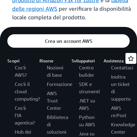
prodotto di Amazon FSx for Lustre
e la
tabella
delle regioni AWS
per verificare la disponibilità
locale completa del prodotto.
Crea un account AWS
Scopri
Risorse
Sviluppatori
Assistenza
Cos'è
Nozioni
Centro
Contattaci
AWS?
di base
builder
Inoltra
Cos'è il
Formazione
SDK e
un ticket
cloud
strumenti
di
AWS
computing?
supporto
Trust
.NET su
Cos'è
Center
AWS
AWS
l'IA
re:Post
Biblioteca
Python
agentica?
di
su AWS
Knowledge
Hub dei
soluzioni
Center
Java su