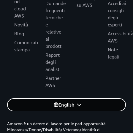
nel
Domande
Accedi ai
su AWS
cloud
frequenti
consigli
AWS
tecniche
degli
Novità
e
esperti
relative
Blog
Accessibilit
ai
AWS
Comunicati
prodotti
stampa
Note
Report
legali
degli
analisti
Partner
AWS
English
Amazon è un datore di lavoro per le pari opportunità:
Minoranza/Donne/Disabilità/Veterano/Identità di