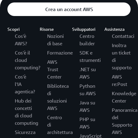
Crea un account AWS
Scopri
Risorse
Sviluppatori
Assistenza
Cos'è
Nozioni
Centro
Contattaci
AWS?
di base
builder
Inoltra
Cos'è il
Formazione
SDK e
un ticket
cloud
strumenti
di
AWS
computing?
supporto
Trust
.NET su
Cos'è
Center
AWS
AWS
l'IA
re:Post
Biblioteca
Python
agentica?
di
su AWS
Knowledge
Hub dei
soluzioni
Center
Java su
concetti
AWS
AWS
Panoramica
di cloud
Centro
del
PHP su
computing
di
Supporto
AWS
Sicurezza
architettura
AWS
JavaScript