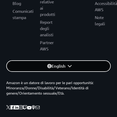
relative
Blog
Accessibilit
ai
AWS
Comunicati
prodotti
stampa
Note
Report
legali
degli
analisti
Partner
AWS
English
Amazon è un datore di lavoro per le pari opportunità:
Minoranza/Donne/Disabilità/Veterano/Identità di
genere/Orientamento sessuale/Età.