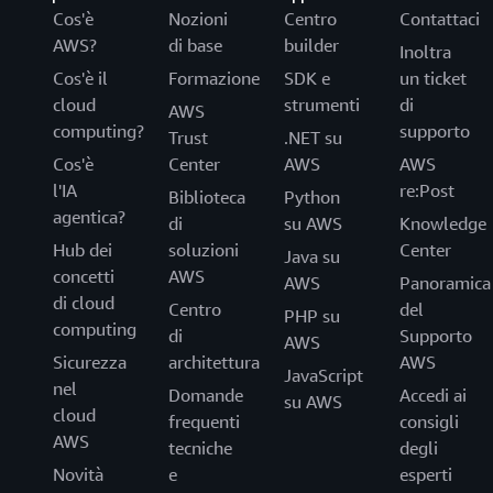
Cos'è
Nozioni
Centro
Contattaci
AWS?
di base
builder
Inoltra
Cos'è il
Formazione
SDK e
un ticket
cloud
strumenti
di
AWS
computing?
supporto
Trust
.NET su
Cos'è
Center
AWS
AWS
l'IA
re:Post
Biblioteca
Python
agentica?
di
su AWS
Knowledge
Hub dei
soluzioni
Center
Java su
concetti
AWS
AWS
Panoramica
di cloud
Centro
del
PHP su
computing
di
Supporto
AWS
Sicurezza
architettura
AWS
JavaScript
nel
Domande
Accedi ai
su AWS
cloud
frequenti
consigli
AWS
tecniche
degli
Novità
e
esperti