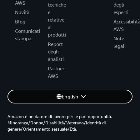
AWS
tecniche
degli
Novità
e
esperti
relative
Blog
Accessibilit
ai
AWS
Comunicati
prodotti
stampa
Note
Report
legali
degli
analisti
Partner
AWS
English
Amazon è un datore di lavoro per le pari opportunità:
Minoranza/Donne/Disabilità/Veterano/Identità di
genere/Orientamento sessuale/Età.