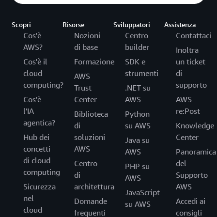
Scopri
Risorse
Sviluppatori
Assistenza
Cos'è
Nozioni
Centro
Contattaci
AWS?
di base
builder
Inoltra
Cos'è il
Formazione
SDK e
un ticket
cloud
strumenti
di
AWS
computing?
supporto
Trust
.NET su
Cos'è
Center
AWS
AWS
l'IA
re:Post
Biblioteca
Python
agentica?
di
su AWS
Knowledge
Hub dei
soluzioni
Center
Java su
concetti
AWS
AWS
Panoramica
di cloud
Centro
del
PHP su
computing
di
Supporto
AWS
Sicurezza
architettura
AWS
JavaScript
nel
Domande
Accedi ai
su AWS
cloud
frequenti
consigli