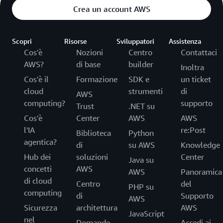
Crea un account AWS
Scopri
Risorse
Sviluppatori
Assistenza
Cos'è
Nozioni
Centro
Contattaci
AWS?
di base
builder
Inoltra
Cos'è il
Formazione
SDK e
un ticket
cloud
strumenti
di
AWS
computing?
supporto
Trust
.NET su
Cos'è
Center
AWS
AWS
l'IA
re:Post
Biblioteca
Python
agentica?
di
su AWS
Knowledge
Hub dei
soluzioni
Center
Java su
concetti
AWS
AWS
Panoramica
di cloud
Centro
del
PHP su
computing
di
Supporto
AWS
Sicurezza
architettura
AWS
JavaScript
nel
Domande
Accedi ai