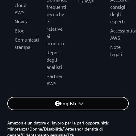
su AWS
cloud
frequenti
consigli
AWS
tecniche
degli
Novità
e
esperti
relative
Blog
Accessibilit
ai
AWS
Comunicati
prodotti
stampa
Note
Report
legali
degli
analisti
Partner
AWS
English
Amazon è un datore di lavoro per le pari opportunità:
Minoranza/Donne/Disabilità/Veterano/Identità di
genere/Orientamento sessuale/Età.