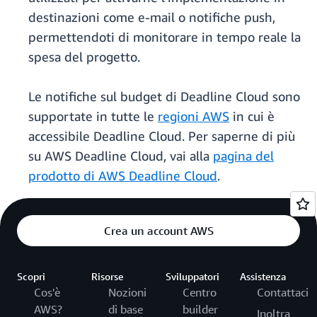
destinazioni come e-mail o notifiche push,
permettendoti di monitorare in tempo reale la
spesa del progetto.
Le notifiche sul budget di Deadline Cloud sono
supportate in tutte le
regioni AWS
in cui è
accessibile Deadline Cloud. Per saperne di più
su AWS Deadline Cloud, vai alla
pagina del
prodotto di AWS Deadline Cloud
.
Crea un account AWS
Scopri
Risorse
Sviluppatori
Assistenza
Cos'è
Nozioni
Centro
Contattaci
AWS?
di base
builder
Inoltra