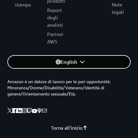
prodotti
stampa
Note
Report
legali
degli
analisti
Partner
AWS
English
Amazon è un datore di lavoro per le pari opportunità:
Minoranza/Donne/Disabilità/Veterano/Identità di
genere/Orientamento sessuale/Età.
Torna all'inizio