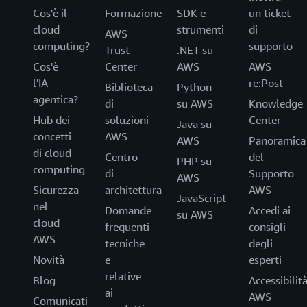
Cos'è il
Formazione
SDK e
un ticket
cloud
strumenti
di
AWS
computing?
supporto
Trust
.NET su
Cos'è
Center
AWS
AWS
l'IA
re:Post
Biblioteca
Python
agentica?
di
su AWS
Knowledge
Hub dei
soluzioni
Center
Java su
concetti
AWS
AWS
Panoramica
di cloud
Centro
del
PHP su
computing
di
Supporto
AWS
Sicurezza
architettura
AWS
JavaScript
nel
Domande
Accedi ai
su AWS
cloud
frequenti
consigli
AWS
tecniche
degli
Novità
e
esperti
relative
Blog
Accessibilit
ai
AWS
Comunicati