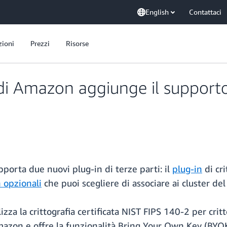
English
Contattaci
zioni
Prezzi
Risorse
 di Amazon aggiunge il supporto
porta due nuovi plug-in di terze parti: il
plug-in
di cri
n opzionali
che puoi scegliere di associare ai cluster de
utilizza la crittografia certificata NIST FIPS 140-2 per 
mazon e offre la funzionalità Bring Your Own Key (BYOK