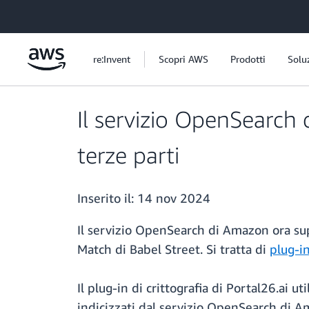
Passa al contenuto principale
re:Invent
Scopri AWS
Prodotti
Solu
Il servizio OpenSearch
terze parti
Inserito il:
14 nov 2024
Il servizio OpenSearch di Amazon ora sup
Match di Babel Street. Si tratta di
plug-i
Il plug-in di crittografia di Portal26.ai 
indicizzati dal servizio OpenSearch di A