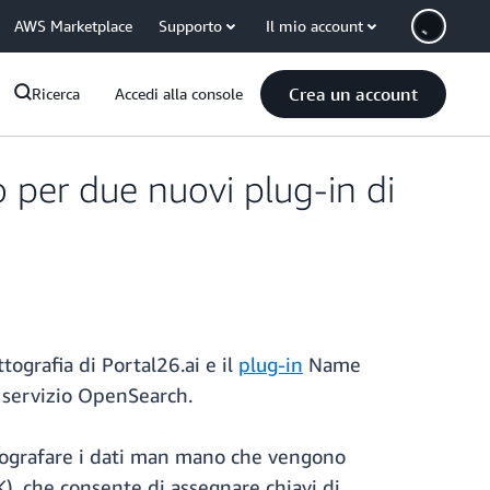
AWS Marketplace
Supporto
Il mio account
Crea un account
Ricerca
Accedi alla console
 per due nuovi plug-in di
ttografia di Portal26.ai e il
plug-in
Name
l servizio OpenSearch.
crittografare i dati man mano che vengono
), che consente di assegnare chiavi di