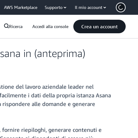
AWS Marketplace
Supporto
Il mio account
Crea un account
Ricerca
Accedi alla console
sana in (anteprima)
stione del lavoro aziendale leader nel
acilmente i dati della propria istanza Asana
 a rispondere alle domande e generare
fornire riepiloghi, generare contenuti e