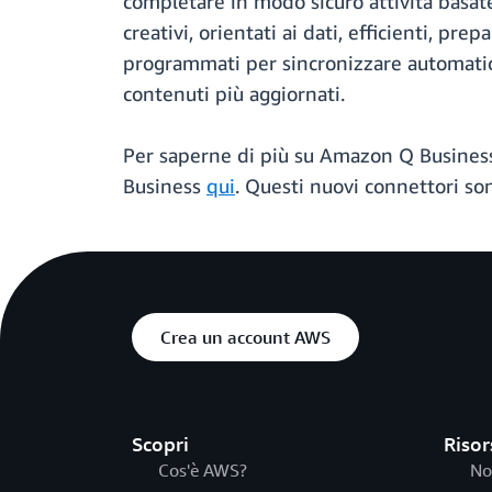
completare in modo sicuro attività basate
creativi, orientati ai dati, efficienti, p
programmati per sincronizzare automatica
contenuti più aggiornati.
Per saperne di più su Amazon Q Business 
Business
qui
. Questi nuovi connettori son
Crea un account AWS
Scopri
Risor
Cos'è AWS?
No