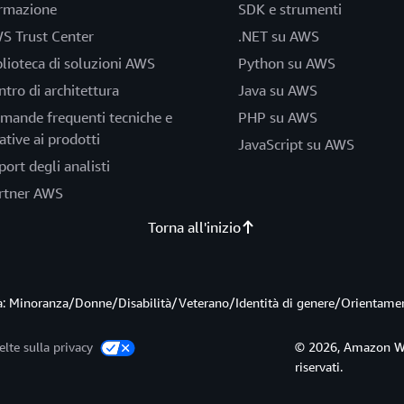
rmazione
SDK e strumenti
S Trust Center
.NET su AWS
blioteca di soluzioni AWS
Python su AWS
ntro di architettura
Java su AWS
mande frequenti tecniche e
PHP su AWS
ative ai prodotti
JavaScript su AWS
port degli analisti
rtner AWS
Torna all'inizio
ità: Minoranza/Donne/Disabilità/Veterano/Identità di genere/Orientame
elte sulla privacy
© 2026, Amazon Web S
riservati.