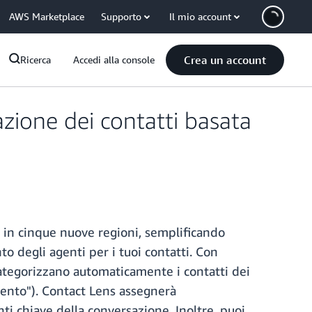
AWS Marketplace
Supporto
Il mio account
Crea un account
Ricerca
Accedi alla console
zione dei contatti basata
 in cinque nuove regioni, semplificando
to degli agenti per i tuoi contatti. Con
categorizzano automaticamente i contatti dei
mento"). Contact Lens assegnerà
ti chiave della conversazione. Inoltre, puoi