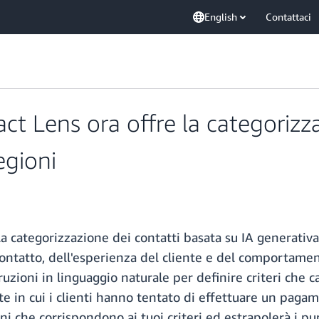
English
Contattaci
 Lens ora offre la categorizza
egioni
 categorizzazione dei contatti basata su IA generativa
 contatto, dell'esperienza del cliente e del comportamen
uzioni in linguaggio naturale per definire criteri che 
te in cui i clienti hanno tentato di effettuare un paga
i che corrispondono ai tuoi criteri ed estrapolerà i pun