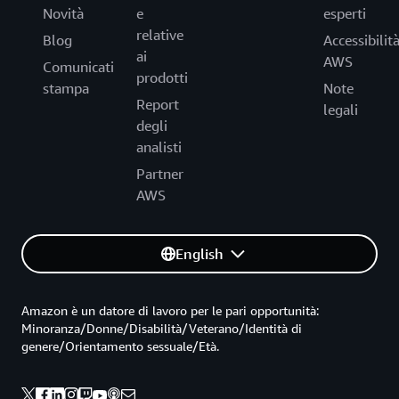
Novità
e
esperti
relative
Blog
Accessibilit
ai
AWS
Comunicati
prodotti
stampa
Note
Report
legali
degli
analisti
Partner
AWS
English
Amazon è un datore di lavoro per le pari opportunità:
Minoranza/Donne/Disabilità/Veterano/Identità di
genere/Orientamento sessuale/Età.