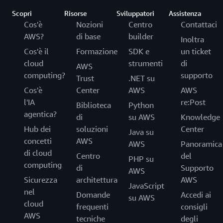
Scopri
Risorse
Sviluppatori
Assistenza
Cos'è
Nozioni
Centro
Contattaci
AWS?
di base
builder
Inoltra
Cos'è il
Formazione
SDK e
un ticket
cloud
strumenti
di
AWS
computing?
supporto
Trust
.NET su
Cos'è
Center
AWS
AWS
l'IA
re:Post
Biblioteca
Python
agentica?
di
su AWS
Knowledge
Hub dei
soluzioni
Center
Java su
concetti
AWS
AWS
Panoramica
di cloud
Centro
del
PHP su
computing
di
Supporto
AWS
Sicurezza
architettura
AWS
JavaScript
nel
Domande
Accedi ai
su AWS
cloud
frequenti
consigli
AWS
tecniche
degli