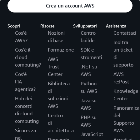
Crea un account AWS
Scopri
Risorse
Sviluppatori
Assistenza
Cos'è
Nozioni
Centro
Contattaci
AWS?
di base
builder
Inoltra
Cos'è il
Formazione
SDK e
un ticket
cloud
strumenti
di
AWS
computing?
supporto
Trust
.NET su
Cos'è
Center
AWS
AWS
l'IA
re:Post
Biblioteca
Python
agentica?
di
su AWS
Knowledge
Hub dei
soluzioni
Center
Java su
concetti
AWS
AWS
Panoramica
di cloud
Centro
del
PHP su
computing
di
Supporto
AWS
Sicurezza
architettura
AWS
JavaScript
nel
Domande
Accedi ai