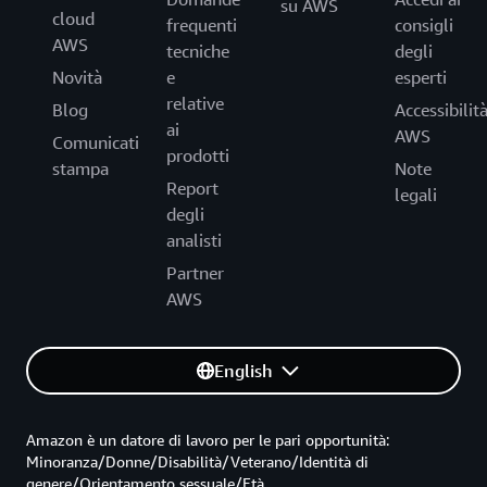
su AWS
cloud
frequenti
consigli
AWS
tecniche
degli
Novità
e
esperti
relative
Blog
Accessibilit
ai
AWS
Comunicati
prodotti
stampa
Note
Report
legali
degli
analisti
Partner
AWS
English
Amazon è un datore di lavoro per le pari opportunità:
Minoranza/Donne/Disabilità/Veterano/Identità di
genere/Orientamento sessuale/Età.