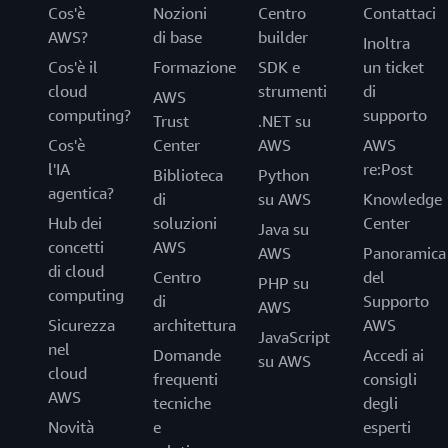
Cos'è
Nozioni
Centro
Contattaci
AWS?
di base
builder
Inoltra
Cos'è il
Formazione
SDK e
un ticket
cloud
strumenti
di
AWS
computing?
supporto
Trust
.NET su
Cos'è
Center
AWS
AWS
l'IA
re:Post
Biblioteca
Python
agentica?
di
su AWS
Knowledge
Hub dei
soluzioni
Center
Java su
concetti
AWS
AWS
Panoramica
di cloud
Centro
del
PHP su
computing
di
Supporto
AWS
Sicurezza
architettura
AWS
JavaScript
nel
Domande
Accedi ai
su AWS
cloud
frequenti
consigli
AWS
tecniche
degli
Novità
e
esperti