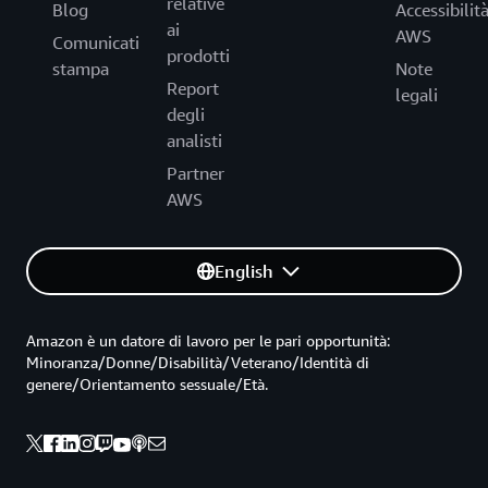
relative
Blog
Accessibilit
ai
AWS
Comunicati
prodotti
stampa
Note
Report
legali
degli
analisti
Partner
AWS
English
Amazon è un datore di lavoro per le pari opportunità:
Minoranza/Donne/Disabilità/Veterano/Identità di
genere/Orientamento sessuale/Età.