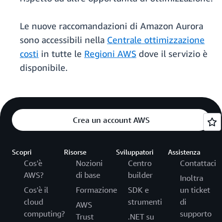
Le nuove raccomandazioni di Amazon Aurora
sono accessibili nella
Centrale ottimizzazione
costi
in tutte le
Regioni AWS
dove il servizio è
disponibile.
Crea un account AWS
Scopri
Risorse
Sviluppatori
Assistenza
Cos'è
Nozioni
Centro
Contattaci
AWS?
di base
builder
Inoltra
Cos'è il
Formazione
SDK e
un ticket
cloud
strumenti
di
AWS
computing?
supporto
Trust
.NET su