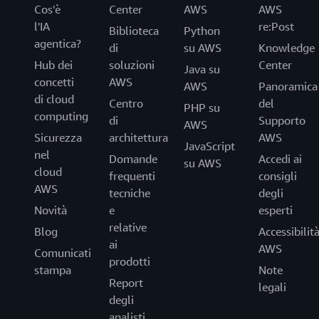
Cos'è
Center
AWS
AWS
l'IA
re:Post
Biblioteca
Python
agentica?
di
su AWS
Knowledge
Hub dei
soluzioni
Center
Java su
concetti
AWS
AWS
Panoramica
di cloud
Centro
del
PHP su
computing
di
Supporto
AWS
Sicurezza
architettura
AWS
JavaScript
nel
Domande
Accedi ai
su AWS
cloud
frequenti
consigli
AWS
tecniche
degli
Novità
e
esperti
relative
Blog
Accessibilit
ai
AWS
Comunicati
prodotti
stampa
Note
Report
legali
degli
analisti