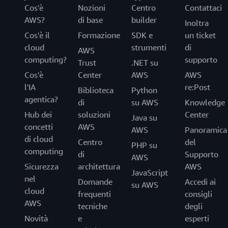
Cos'è
Nozioni
Centro
Contattaci
AWS?
di base
builder
Inoltra
Cos'è il
Formazione
SDK e
un ticket
cloud
strumenti
di
AWS
computing?
supporto
Trust
.NET su
Cos'è
Center
AWS
AWS
l'IA
re:Post
Biblioteca
Python
agentica?
di
su AWS
Knowledge
Hub dei
soluzioni
Center
Java su
concetti
AWS
AWS
Panoramica
di cloud
Centro
del
PHP su
computing
di
Supporto
AWS
Sicurezza
architettura
AWS
JavaScript
nel
Domande
Accedi ai
su AWS
cloud
frequenti
consigli
AWS
tecniche
degli
Novità
e
esperti