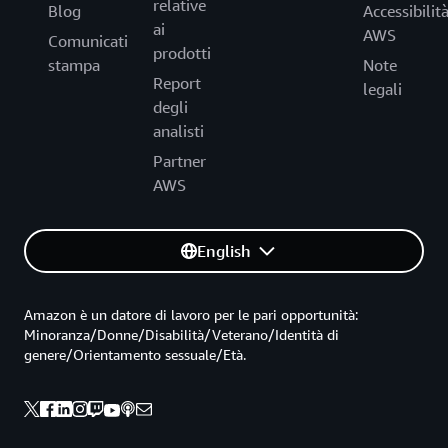
relative
Blog
Accessibilit
ai
AWS
Comunicati
prodotti
stampa
Note
Report
legali
degli
analisti
Partner
AWS
English
Amazon è un datore di lavoro per le pari opportunità:
Minoranza/Donne/Disabilità/Veterano/Identità di
genere/Orientamento sessuale/Età.