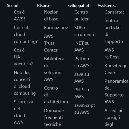
Scopri
Risorse
Sviluppatori
Assistenza
Cos'è
Nozioni
Centro
Contattaci
AWS?
di base
builder
Inoltra
Cos'è il
Formazione
SDK e
un ticket
cloud
strumenti
di
AWS
computing?
supporto
Trust
.NET su
Cos'è
Center
AWS
AWS
l'IA
re:Post
Biblioteca
Python
agentica?
di
su AWS
Knowledge
Hub dei
soluzioni
Center
Java su
concetti
AWS
AWS
Panoramica
di cloud
Centro
del
PHP su
computing
di
Supporto
AWS
Sicurezza
architettura
AWS
JavaScript
nel
Domande
Accedi ai
su AWS
cloud
frequenti
consigli
AWS
tecniche
degli