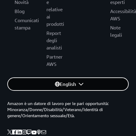
Novità
e
esperti
relative
Blog
Accessibilit
ai
AWS
Comunicati
prodotti
stampa
Note
Report
legali
degli
analisti
Partner
AWS
English
Amazon è un datore di lavoro per le pari opportunità:
Minoranza/Donne/Disabilità/Veterano/Identità di
genere/Orientamento sessuale/Età.