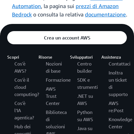
Automation
, la pagina sui
prezzi di Amazon
Bedrock
o consulta la relativa
documentazione
.
Crea un account AWS
Scopri
Risorse
Sviluppatori
Assistenza
Cos'è
Nozioni
Centro
Contattaci
AWS?
di base
builder
Inoltra
Cos'è il
Formazione
SDK e
un ticket
cloud
strumenti
di
AWS
computing?
supporto
Trust
.NET su
Cos'è
Center
AWS
AWS
l'IA
re:Post
Biblioteca
Python
agentica?
di
su AWS
Knowledge
Hub dei
soluzioni
Center
Java su
concetti
AWS