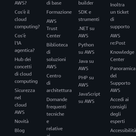
AWS?
di base
builder
Inoltra
Cos'è il
Formazione
SDK e
un ticket
cloud
strumenti
di
AWS
computing?
supporto
Trust
.NET su
Cos'è
Center
AWS
AWS
l'IA
re:Post
Biblioteca
Python
agentica?
di
su AWS
Knowledge
Hub dei
soluzioni
Center
Java su
concetti
AWS
AWS
Panoramica
di cloud
Centro
del
PHP su
computing
di
Supporto
AWS
Sicurezza
architettura
AWS
JavaScript
nel
Domande
Accedi ai
su AWS
cloud
frequenti
consigli
AWS
tecniche
degli
Novità
e
esperti
relative
Blog
Accessibilit
ai