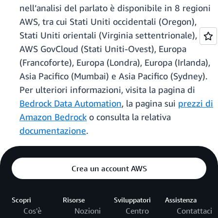
nell’analisi del parlato è disponibile in 8 regioni
AWS, tra cui Stati Uniti occidentali (Oregon),
Stati Uniti orientali (Virginia settentrionale),
AWS GovCloud (Stati Uniti-Ovest), Europa
(Francoforte), Europa (Londra), Europa (Irlanda),
Asia Pacifico (Mumbai) e Asia Pacifico (Sydney).
Per ulteriori informazioni, visita la pagina di
Bedrock Data Automation
, la pagina sui
prezzi di
Amazon Bedrock
o consulta la relativa
documentazione
.
Crea un account AWS
Scopri
Risorse
Sviluppatori
Assistenza
Cos'è
Nozioni
Centro
Contattaci