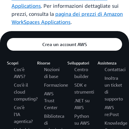
Applications
. Per informazioni dettagliate sui
prezzi, consulta la
pagina dei prezzi di Amazon
WorkSpaces Applications
.
Crea un account AWS
Scopri
Risorse
Sviluppatori
Assistenza
Cos'è
Nozioni
Centro
Contattaci
AWS?
di base
builder
Inoltra
Cos'è il
Formazione
SDK e
un ticket
cloud
strumenti
di
AWS
computing?
supporto
Trust
.NET su
Cos'è
Center
AWS
AWS
l'IA
re:Post
Biblioteca
Python
agentica?
di
su AWS
Knowledge