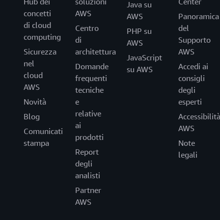
Hub dei
soluzioni
Center
Java su
concetti
AWS
AWS
Panoramica
di cloud
Centro
del
PHP su
computing
di
Supporto
AWS
Sicurezza
architettura
AWS
JavaScript
nel
Domande
Accedi ai
su AWS
cloud
frequenti
consigli
AWS
tecniche
degli
Novità
e
esperti
relative
Blog
Accessibilit
ai
AWS
Comunicati
prodotti
stampa
Note
Report
legali
degli
analisti
Partner
AWS