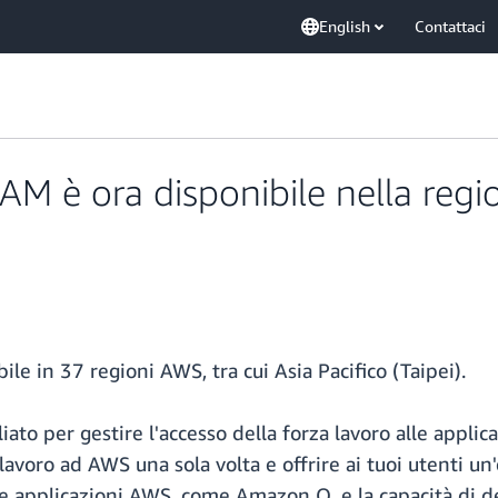
English
Contattaci
IAM è ora disponibile nella reg
le in 37 regioni AWS, tra cui Asia Pacifico (Taipei).
gliato per gestire l'accesso della forza lavoro alle app
za lavoro ad AWS una sola volta e offrire ai tuoi utenti
e applicazioni AWS, come Amazon Q, e la capacità di de