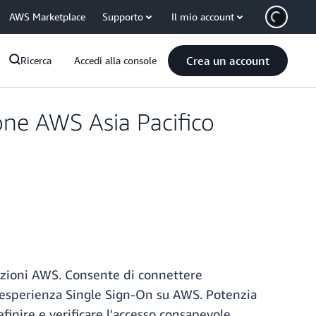
AWS Marketplace
Supporto
Il mio account
Crea un account
Ricerca
Accedi alla console
ione AWS Asia Pacifico
licazioni AWS. Consente di connettere
 un'esperienza Single Sign-On su AWS. Potenzia
finire e verificare l'accesso consapevole