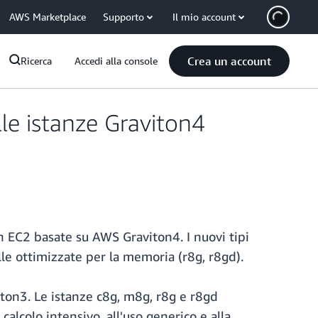
AWS Marketplace
Supporto
Il mio account
Crea un account
Ricerca
Accedi alla console
le istanze Graviton4
n EC2 basate su AWS Graviton4. I nuovi tipi
lle ottimizzate per la memoria (r8g, r8gd).
iton3. Le istanze c8g, m8g, r8g e r8gd
calcolo intensivo, all'uso generico e alla