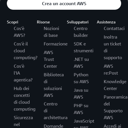
Crea un account AWS
Scopri
Risorse
Sviluppatori
Assistenza
Cos'è
Nozioni
Centro
Contattaci
AWS?
di base
builder
Inoltra
Cos'è il
Formazione
SDK e
un ticket
cloud
strumenti
di
AWS
computing?
supporto
Trust
.NET su
Cos'è
Center
AWS
AWS
l'IA
re:Post
Biblioteca
Python
agentica?
di
su AWS
Knowledge
Hub dei
soluzioni
Center
Java su
concetti
AWS
AWS
Panoramica
di cloud
Centro
del
PHP su
computing
di
Supporto
AWS
Sicurezza
architettura
AWS
JavaScript
nel
Domande
Accedi ai
su AWS