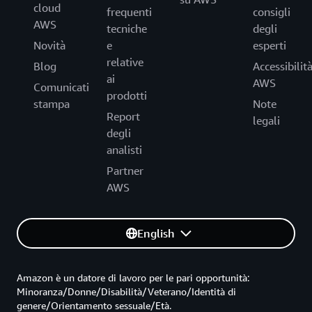
cloud
frequenti
consigli
AWS
tecniche
degli
Novità
e
esperti
relative
Blog
Accessibilit
ai
AWS
Comunicati
prodotti
stampa
Note
Report
legali
degli
analisti
Partner
AWS
English
Amazon è un datore di lavoro per le pari opportunità:
Minoranza/Donne/Disabilità/Veterano/Identità di
genere/Orientamento sessuale/Età.