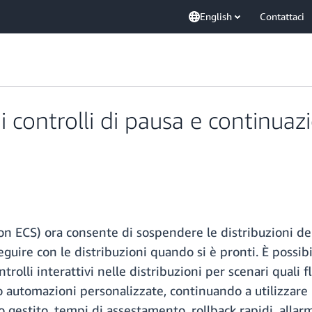
English
Contattaci
controlli di pausa e continuazio
 ECS) ora consente di sospendere le distribuzioni dei s
ire con le distribuzioni quando si è pronti. È possibil
trolli interattivi nelle distribuzioni per scenari quali 
o automazioni personalizzate, continuando a utilizzare l
gestito, tempi di assestamento, rollback rapidi, allar