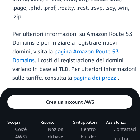
.page, .phd, .prof, .realty, .rest, .rsvp, .soy, .win,
.zip
Per ulteriori informazioni su Amazon Route 53
Domains e per iniziare a registrare nuovi
domini, visita la
pagina Amazon Route 53
Domains
. I costi di registrazione dei domini
variano in base al TLD. Per ulteriori informazioni
sulle tariffe, consulta la
pagina dei prezzi
.
Crea un account AWS
Scopri
Risorse
Sviluppatori
Assistenza
Cos'è
Nozioni
Centro
Contattaci
AWS?
di base
builder
Inoltra