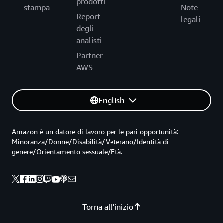
prodotti
stampa
Note
Report
legali
degli
analisti
Partner
AWS
English
Amazon è un datore di lavoro per le pari opportunità:
Minoranza/Donne/Disabilità/Veterano/Identità di
genere/Orientamento sessuale/Età.
Torna all'inizio