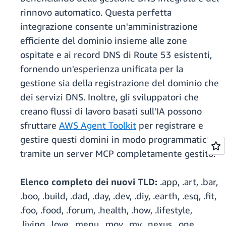
rinnovo automatico. Questa perfetta
integrazione consente un'amministrazione
efficiente del dominio insieme alle zone
ospitate e ai record DNS di Route 53 esistenti,
fornendo un'esperienza unificata per la
gestione sia della registrazione del dominio che
dei servizi DNS. Inoltre, gli sviluppatori che
creano flussi di lavoro basati sull'IA possono
sfruttare
AWS Agent Toolkit
per registrare e
gestire questi domini in modo programmatico
tramite un server MCP completamente gestito.
Elenco completo dei nuovi TLD:
.app, .art, .bar,
.boo, .build, .dad, .day, .dev, .diy, .earth, .esq, .fit,
.foo, .food, .forum, .health, .how, .lifestyle,
.living, .love, .menu, .mov, .my, .nexus, .one,