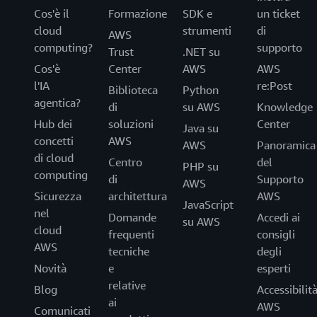
Cos'è il
Formazione
SDK e
un ticket
cloud
strumenti
di
AWS
computing?
supporto
Trust
.NET su
Cos'è
Center
AWS
AWS
l'IA
re:Post
Biblioteca
Python
agentica?
di
su AWS
Knowledge
Hub dei
soluzioni
Center
Java su
concetti
AWS
AWS
Panoramica
di cloud
Centro
del
PHP su
computing
di
Supporto
AWS
Sicurezza
architettura
AWS
JavaScript
nel
Domande
Accedi ai
su AWS
cloud
frequenti
consigli
AWS
tecniche
degli
Novità
e
esperti
relative
Blog
Accessibilit
ai
AWS
Comunicati