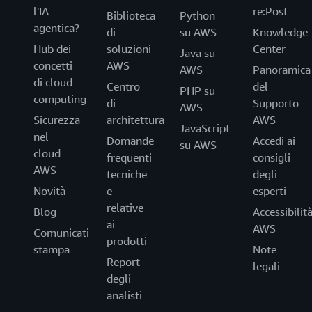
l'IA
re:Post
Biblioteca
Python
agentica?
di
su AWS
Knowledge
Hub dei
soluzioni
Center
Java su
concetti
AWS
AWS
Panoramica
di cloud
Centro
del
PHP su
computing
di
Supporto
AWS
Sicurezza
architettura
AWS
JavaScript
nel
Domande
Accedi ai
su AWS
cloud
frequenti
consigli
AWS
tecniche
degli
Novità
e
esperti
relative
Blog
Accessibilit
ai
AWS
Comunicati
prodotti
stampa
Note
Report
legali
degli
analisti