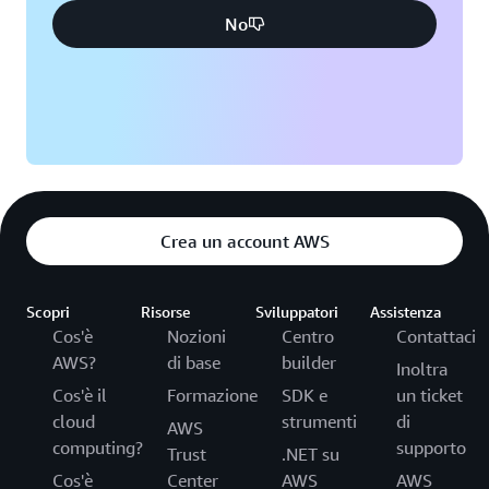
No
Crea un account AWS
Scopri
Risorse
Sviluppatori
Assistenza
Cos'è
Nozioni
Centro
Contattaci
AWS?
di base
builder
Inoltra
Cos'è il
Formazione
SDK e
un ticket
cloud
strumenti
di
AWS
computing?
supporto
Trust
.NET su
Cos'è
Center
AWS
AWS