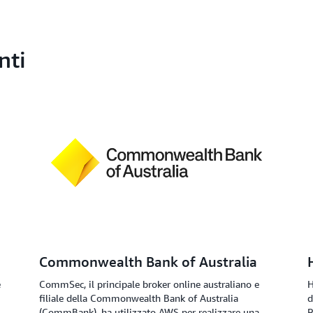
automatico per le applicazio
verifica delle autorizzazion
ripercuotono sull'applicazi
della capacità operativa. Vi
Regione o utilizzando l'API
nti
avvisi di valutazione con 
Commonwealth Bank of Australia
e
CommSec, il principale broker online australiano e
H
filiale della Commonwealth Bank of Australia
d
(CommBank), ha utilizzato AWS per realizzare una
R