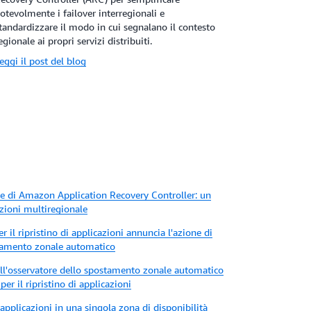
otevolmente i failover interregionali e
tandardizzare il modo in cui segnalano il contesto
egionale ai propri servizi distribuiti.
eggi il post del blog
e di Amazon Application Recovery Controller: un
cazioni multiregionale
 il ripristino di applicazioni annuncia l'azione di
stamento zonale automatico
ell'osservatore dello spostamento zonale automatico
r il ripristino di applicazioni
 applicazioni in una singola zona di disponibilità