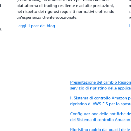
i
piattaforma di trading resiliente e ad alte prestazioni,
n
nel rispetto dei rigorosi requisiti normativi e offrendo
s
un'esperienza cliente eccezionale.
r
Leggi il post del blog
L
.
i
Presentazione del cambio Region
servizio di ripristino delle appli
Il Sistema di controllo Amazon per
ripristino di AWS FIS per lo spo
Configurazione delle notifiche d
del Sistema di controllo Amazon pe
Ripristino rapido dai guasti delle