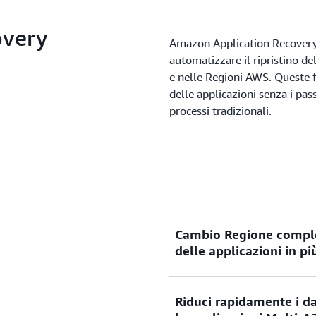
overy
Amazon Application Recovery 
automatizzare il ripristino del
e nelle Regioni AWS. Queste fu
delle applicazioni senza i pas
processi tradizionali.
Cambio Regione complet
delle applicazioni in pi
Riduci rapidamente i da
Region Switch è una soluzio