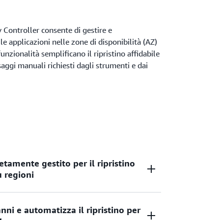
Controller consente di gestire e
le applicazioni nelle zone di disponibilità (AZ)
nzionalità semplificano il ripristino affidabile
saggi manuali richiesti dagli strumenti e dai
amente gestito per il ripristino
ù regioni
nni e automatizza il ripristino per
ne automatizzata e centralizzata per il