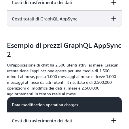
Costi di trasferimento dei dati
Costi totali di GraphQL AppSync
5 million x $4.00 per million operations= $20.00
3 KB x 5 milioni = 15 milioni KB = 14,3 GB* 0,09 USD =
5 million x $4.00 per million operations= $20.00
1,29 USD
Esempio di prezzi GraphQL AppSync
20,00 USD + 1,29 USD =
21,29 USD
2
Un’applicazione di chat ha 2.500 utenti attivi al mese. Ciascun
utente tiene l'applicazione aperta per una media di 1.500
minuti al mese, posta 1.000 messaggi al mese e riceve 1.000
messaggi al mese da altri utenti. Il risultato è di 2.500.000
operazioni di modifica dei dati al mese e 2.500.000
aggiornamenti in tempo reale al mese.
Data modification operation charges
Costi di trasferimento dei dati