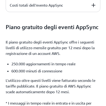
milione di operazioni = 1,00 USD
Costi totali dell'evento AppSync
110,000 inbound messages x $1.00 per million
1.000.000 di connessioni x 10 minuti x 0,08 USD per
operations = $0.11
milione di minuti = 0,80 USD
110,000 inbound messages x $1.00 per million
10.000.000 di messaggi in uscita x 1 KB = 0,01 (i primi
operations = $0.11
Piano gratuito degli eventi AppSync
10 TB al mese sono gratuiti)
13,01 USD
Il piano gratuito degli eventi AppSync offre i seguenti
livelli di utilizzo mensile gratuito per 12 mesi dopo la
registrazione di un account AWS.
250.000 aggiornamenti in tempo reale
600.000 minuti di connessione
L'utilizzo oltre questi livelli viene fatturato secondo le
tariffe pubblicate. Il piano gratuito di AWS AppSync
scade automaticamente dopo 12 mesi.
* I messaggi in tempo reale in entrata e in uscita per