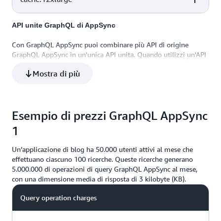
16
101,38
Fino a 10 Gigabi
Performance
API unite GraphQL di AppSync
vCPU
Memory
Network
32
203,26
10 Gigabit
Performance
Con GraphQL AppSync puoi combinare più API di origine
GraphQL AppSync in un'unica API unita. Quando utilizzi un'API
48
317,77
10 Gigabit
unita, ti vengono fatturate le operazioni di query e modifica dei
Mostra di più
dati e l'esecuzione di aggiornamenti in tempo reale sull'API
unita. Non sono previsti costi aggiuntivi relativi alle API di
origine utilizzate per creare l’API unita.
Esempio di prezzi GraphQL AppSync
1
Un’applicazione di blog ha 50.000 utenti attivi al mese che
effettuano ciascuno 100 ricerche. Queste ricerche generano
5.000.000 di operazioni di query GraphQL AppSync al mese,
con una dimensione media di risposta di 3 kilobyte (KB).
Query operation charges