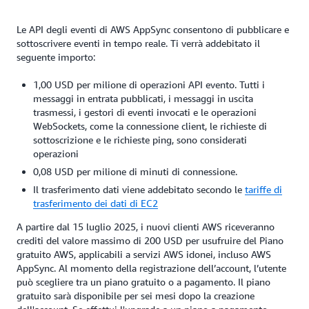
Le API degli eventi di AWS AppSync consentono di pubblicare e
sottoscrivere eventi in tempo reale. Ti verrà addebitato il
seguente importo:
1,00 USD per milione di operazioni API evento. Tutti i
messaggi in entrata pubblicati, i messaggi in uscita
trasmessi, i gestori di eventi invocati e le operazioni
WebSockets, come la connessione client, le richieste di
sottoscrizione e le richieste ping, sono considerati
operazioni
0,08 USD per milione di minuti di connessione.
Il trasferimento dati viene addebitato secondo le
tariffe di
trasferimento dei dati di EC2
A partire dal 15 luglio 2025, i nuovi clienti AWS riceveranno
crediti del valore massimo di 200 USD per usufruire del Piano
gratuito AWS, applicabili a servizi AWS idonei, incluso AWS
AppSync. Al momento della registrazione dell’account, l’utente
può scegliere tra un piano gratuito o a pagamento. Il piano
gratuito sarà disponibile per sei mesi dopo la creazione