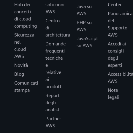
Hub dei
soluzioni
Center
Java su
concetti
AWS
AWS
Panoramica
di cloud
Centro
del
PHP su
computing
di
Supporto
AWS
Sicurezza
architettura
AWS
JavaScript
nel
Domande
Accedi ai
su AWS
cloud
frequenti
consigli
AWS
tecniche
degli
Novità
e
esperti
relative
Blog
Accessibilit
ai
AWS
Comunicati
prodotti
stampa
Note
Report
legali
degli
analisti
Partner
AWS