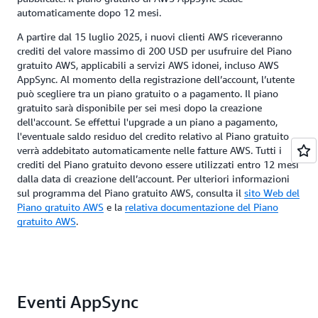
automaticamente dopo 12 mesi.
A partire dal 15 luglio 2025, i nuovi clienti AWS riceveranno
crediti del valore massimo di 200 USD per usufruire del Piano
gratuito AWS, applicabili a servizi AWS idonei, incluso AWS
AppSync. Al momento della registrazione dell’account, l’utente
può scegliere tra un piano gratuito o a pagamento. Il piano
gratuito sarà disponibile per sei mesi dopo la creazione
dell'account. Se effettui l'upgrade a un piano a pagamento,
l'eventuale saldo residuo del credito relativo al Piano gratuito
verrà addebitato automaticamente nelle fatture AWS. Tutti i
crediti del Piano gratuito devono essere utilizzati entro 12 mesi
dalla data di creazione dell’account. Per ulteriori informazioni
sul programma del Piano gratuito AWS, consulta il
sito Web del
Piano gratuito AWS
e la
relativa documentazione del Piano
gratuito AWS
.
Eventi AppSync