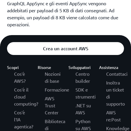
GraphQL AppSync e gli eventi AppSync vengono
addebitati per payload di 5 KB di dati consegnati. Ad
esempio, un payload di 8 KB viene calcolato come due
operazioni.
Crea un account AWS
Scopri
Risorse
Sviluppatori
Assistenza
Cos'è
Nozioni
Centro
Contattaci
AWS?
di base
builder
Inoltra
Cos'è il
Formazione
SDK e
un ticket
cloud
strumenti
di
AWS
computing?
supporto
Trust
.NET su
Cos'è
Center
AWS
AWS
l'IA
re:Post
Biblioteca
Python
agentica?
di
su AWS
Knowledge