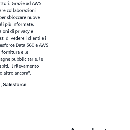
settori. Grazie ad AWS
are collaborazioni
 per sbloccare nuove
li più informate,
oni di privacy e
i di vedere i clienti e i
Salesforce Data 360 e AWS
fornitura e le
pagne pubblicitarie, le
spiti, il rilevamento
to altro ancora".
, Salesforce