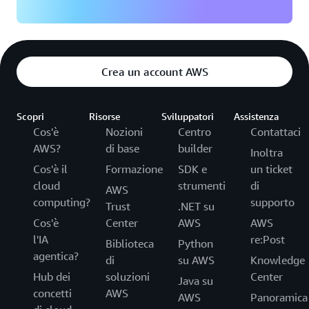
Crea un account AWS
Scopri
Risorse
Sviluppatori
Assistenza
Cos'è
Nozioni
Centro
Contattaci
AWS?
di base
builder
Inoltra
Cos'è il
Formazione
SDK e
un ticket
cloud
strumenti
di
AWS
computing?
supporto
Trust
.NET su
Cos'è
Center
AWS
AWS
l'IA
re:Post
Biblioteca
Python
agentica?
di
su AWS
Knowledge
Hub dei
soluzioni
Center
Java su
concetti
AWS
AWS
Panoramica