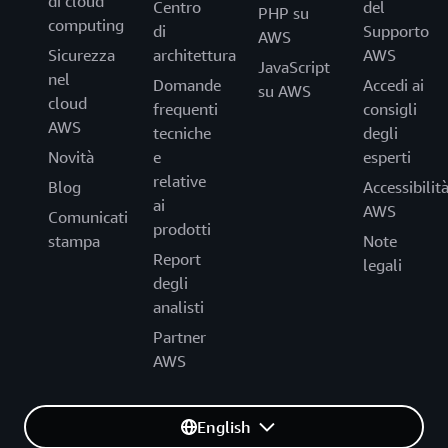
di cloud
Centro
del
PHP su
computing
di
Supporto
AWS
Sicurezza
architettura
AWS
JavaScript
nel
Domande
Accedi ai
su AWS
cloud
frequenti
consigli
AWS
tecniche
degli
Novità
e
esperti
relative
Blog
Accessibilit
ai
AWS
Comunicati
prodotti
stampa
Note
Report
legali
degli
analisti
Partner
AWS
English