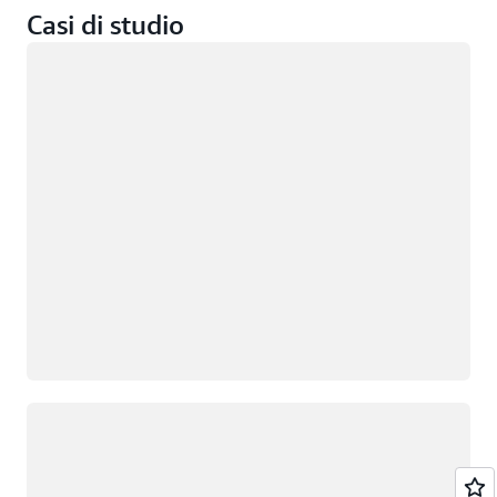
Casi di studio
accessi altamente scalabile e
Caricamento in corso
sicura.
Caricamento in corso