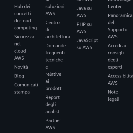
Hub dei
soluzioni
Center
Java su
concetti
AWS
AWS
Panoramica
di cloud
Centro
del
PHP su
computing
di
Supporto
AWS
Sicurezza
architettura
AWS
JavaScript
nel
Domande
Accedi ai
su AWS
cloud
frequenti
consigli
AWS
tecniche
degli
Novità
e
esperti
relative
Blog
Accessibilit
ai
AWS
Comunicati
prodotti
stampa
Note
Report
legali
degli
analisti
Partner
AWS