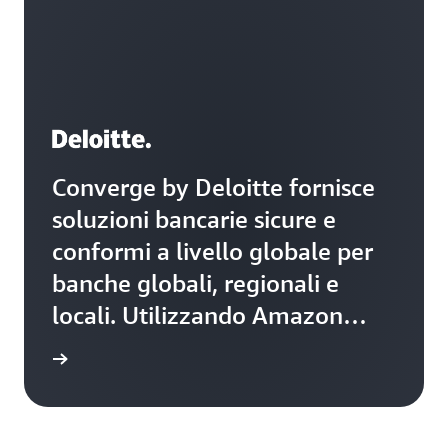
Converge by Deloitte fornisce
soluzioni bancarie sicure e
conformi a livello globale per
banche globali, regionali e
locali. Utilizzando Amazon
Cognito, Converge Banking di
il video
Deloitte ha creato una
soluzione di gestione delle
identità dei clienti e degli