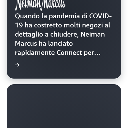
Quando la pandemia di COVID-
19 ha costretto molti negozi al
dettaglio a chiudere, Neiman
Marcus ha lanciato
rapidamente Connect per
consentire ai dipendenti di
i studio
effettuare vendite digitali. È
stata in grado di creare librerie
client utilizzando Amazon
Cognito, gestendo la
registrazione, l'autenticazione
e il ripristino dell'account.