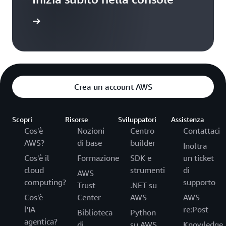
Accedi
Crea un account AWS
Scopri
Risorse
Sviluppatori
Assistenza
Cos'è
Nozioni
Centro
Contattaci
AWS?
di base
builder
Inoltra
Cos'è il
Formazione
SDK e
un ticket
cloud
strumenti
di
AWS
computing?
supporto
Trust
.NET su
Cos'è
Center
AWS
AWS
l'IA
re:Post
Biblioteca
Python
agentica?
di
su AWS
Knowledge