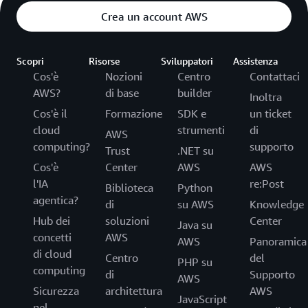
Crea un account AWS
Scopri
Risorse
Sviluppatori
Assistenza
Cos'è
Nozioni
Centro
Contattaci
AWS?
di base
builder
Inoltra
Cos'è il
Formazione
SDK e
un ticket
cloud
strumenti
di
AWS
computing?
supporto
Trust
.NET su
Cos'è
Center
AWS
AWS
l'IA
re:Post
Biblioteca
Python
agentica?
di
su AWS
Knowledge
Hub dei
soluzioni
Center
Java su
concetti
AWS
AWS
Panoramica
di cloud
Centro
del
PHP su
computing
di
Supporto
AWS
Sicurezza
architettura
AWS
JavaScript
nel