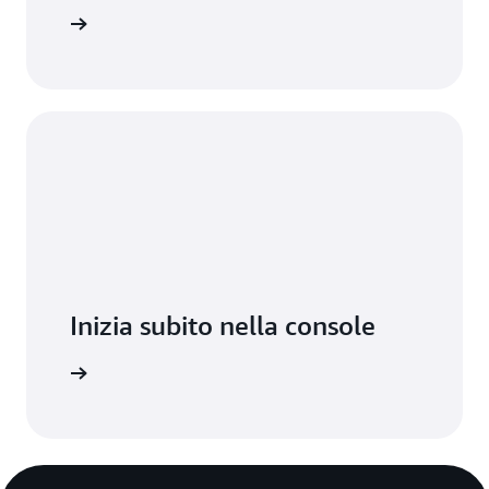
Registrati
Inizia subito nella console
Accedi