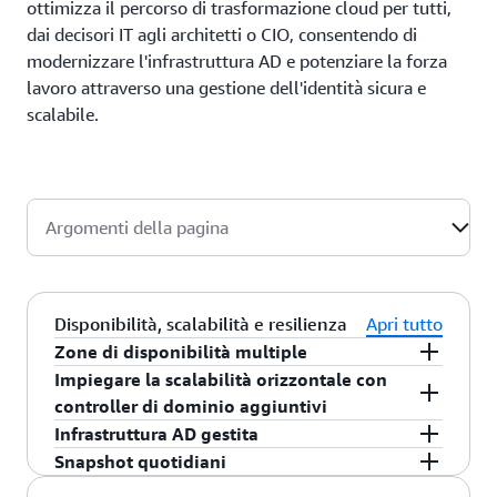
ottimizza il percorso di trasformazione cloud per tutti,
dai decisori IT agli architetti o CIO, consentendo di
modernizzare l'infrastruttura AD e potenziare la forza
lavoro attraverso una gestione dell'identità sicura e
scalabile.
Argomenti della pagina
Disponibilità, scalabilità e resilienza
Apri tutto
Zone di disponibilità multiple
Poiché le directory sono un'infrastruttura mission
Impiegare la scalabilità orizzontale con
critical, AWS Managed Microsoft AD viene
controller di dominio aggiuntivi
implementato nell’infrastruttura AWS altamente
Quando crei la tua directory per la prima volta,
Infrastruttura AD gestita
disponibile e su più zone di disponibilità. Per
AWS Managed Microsoft AD implementa due
AWS Managed Microsoft AD
viene eseguito su
Snapshot quotidiani
impostazione predefinita, i controller di dominio
controller di dominio su più zone di disponibilità,
un'infrastruttura gestita AWS basata su Windows
AWS Managed Microsoft AD integra snapshot