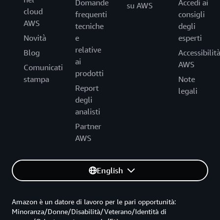
Domande
Accedi ai
su AWS
cloud
frequenti
consigli
AWS
tecniche
degli
Novità
e
esperti
relative
Blog
Accessibilit
ai
AWS
Comunicati
prodotti
stampa
Note
Report
legali
degli
analisti
Partner
AWS
English
Amazon è un datore di lavoro per le pari opportunità:
Minoranza/Donne/Disabilità/Veterano/Identità di