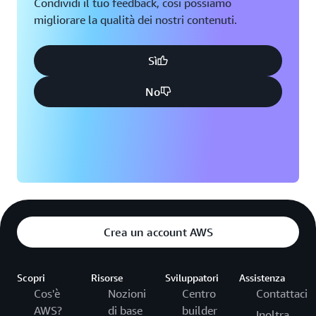
Condividi il tuo feedback, così possiamo
migliorare la qualità dei nostri contenuti.
Sì
No
Crea un account AWS
Scopri
Risorse
Sviluppatori
Assistenza
Cos'è
Nozioni
Centro
Contattaci
AWS?
di base
builder
Inoltra