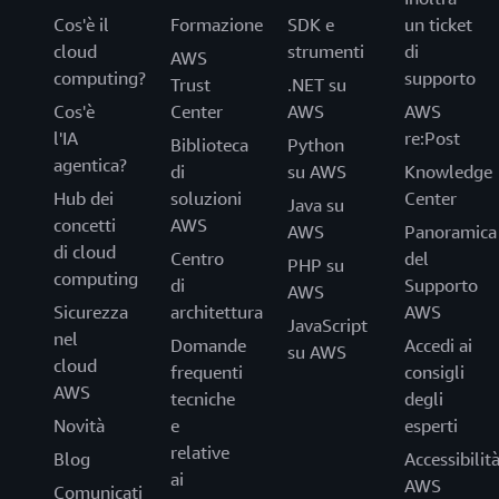
Cos'è il
Formazione
SDK e
un ticket
cloud
strumenti
di
AWS
computing?
supporto
Trust
.NET su
Cos'è
Center
AWS
AWS
l'IA
re:Post
Biblioteca
Python
agentica?
di
su AWS
Knowledge
Hub dei
soluzioni
Center
Java su
concetti
AWS
AWS
Panoramica
di cloud
Centro
del
PHP su
computing
di
Supporto
AWS
Sicurezza
architettura
AWS
JavaScript
nel
Domande
Accedi ai
su AWS
cloud
frequenti
consigli
AWS
tecniche
degli
Novità
e
esperti
relative
Blog
Accessibilit
ai
AWS
Comunicati