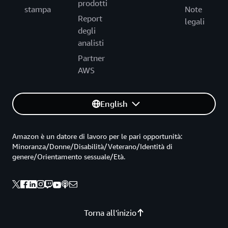
prodotti
stampa
Note
Report
legali
degli
analisti
Partner
AWS
English
Amazon è un datore di lavoro per le pari opportunità:
Minoranza/Donne/Disabilità/Veterano/Identità di
genere/Orientamento sessuale/Età.
Torna all'inizio