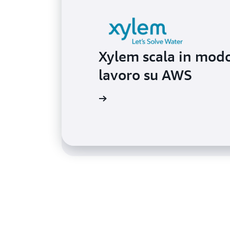
Xylem scala in modo 
Behavox migliora il 
lavoro su AWS
delle identità e deg
Leggi il caso di studio
Leggi il caso di studio