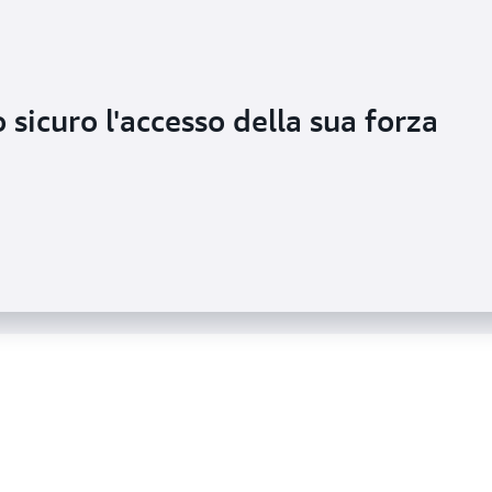
sicuro l'accesso della sua forza
livello di sicurezza con la gestione
li accessi multi-account