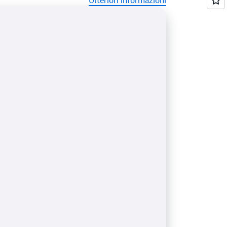
Ulteriori informazioni
do le credenziali della loro directory per
ione uniforme.