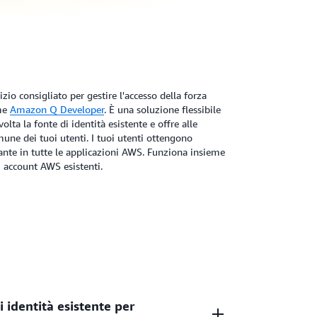
zio consigliato per gestire l'accesso della forza
ome
Amazon Q Developer
. È una soluzione flessibile
lta la fonte di identità esistente e offre alle
une dei tuoi utenti. I tuoi utenti ottengono
ante in tutte le applicazioni AWS. Funziona insieme
i account AWS esistenti.
i identità esistente per