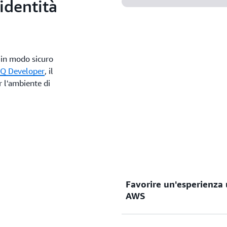
identità
lavoro a parte o a tutto il
o in modo sicuro
Q Developer
, il
r l'ambiente di
Favorire un'esperienza 
AWS