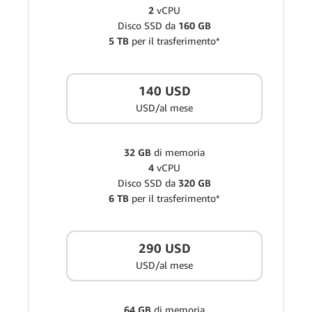
2
vCPU
Disco SSD da
160 GB
5 TB
per il trasferimento*
140 USD
USD/al mese
32 GB
di memoria
4
vCPU
Disco SSD da
320 GB
6 TB
per il trasferimento*
290 USD
USD/al mese
64 GB
di memoria