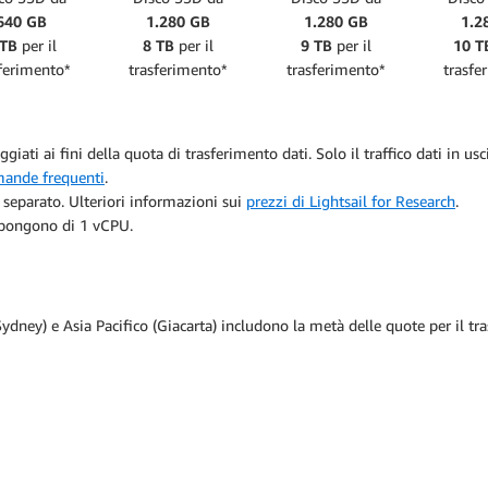
640 GB
1.280 GB
1.280 GB
1.2
 TB
per il
8 TB
per il
9 TB
per il
10 T
ferimento*
trasferimento*
trasferimento*
trasfe
ggiati ai fini della quota di trasferimento dati. Solo il traffico dati in u
ande frequenti
.
o separato. Ulteriori informazioni sui
prezzi di Lightsail for Research
.
ispongono di 1 vCPU.
(Sydney) e Asia Pacifico (Giacarta) includono la metà delle quote per il 