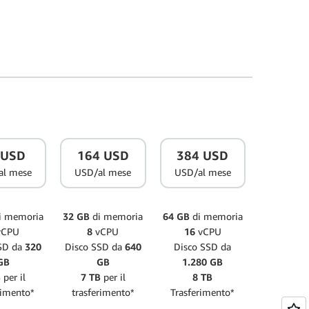
 USD
164 USD
384 USD
al mese
USD/al mese
USD/al mese
i memoria
32 GB
di memoria
64 GB
di memoria
CPU
8
vCPU
16
vCPU
SD da
320
Disco SSD da
640
Disco SSD da
GB
GB
1.280 GB
B
per il
7 TB
per il
8 TB
rimento*
trasferimento*
Trasferimento*