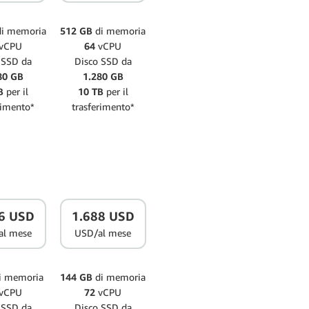
di memoria
512 GB
di memoria
vCPU
64
vCPU
 SSD da
Disco SSD da
80 GB
1.280 GB
B
per il
10 TB
per il
rimento*
trasferimento*
6 USD
1.688 USD
al mese
USD/al mese
i memoria
144 GB
di memoria
vCPU
72
vCPU
 SSD da
Disco SSD da