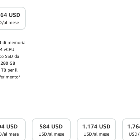
764 USD
D/al mese
B
di memoria
64
vCPU
co SSD da
.280 GB
 TB
per il
ferimento*
94 USD
584 USD
1.174 USD
1.76
D/al mese
USD/al mese
USD/al mese
USD/