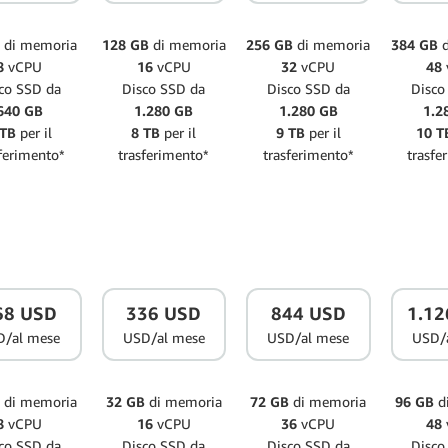
B
di memoria
128 GB
di memoria
256 GB
di memoria
384 GB
8
vCPU
16
vCPU
32
vCPU
48
co SSD da
Disco SSD da
Disco SSD da
Disco
640 GB
1.280 GB
1.280 GB
1.2
 TB
per il
8 TB
per il
9 TB
per il
10 T
ferimento*
trasferimento*
trasferimento*
trasfe
68 USD
336 USD
844 USD
1.12
D/al mese
USD/al mese
USD/al mese
USD/
B
di memoria
32 GB
di memoria
72 GB
di memoria
96 GB
d
8
vCPU
16
vCPU
36
vCPU
48
co SSD da
Disco SSD da
Disco SSD da
Disco