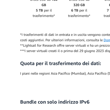
GB
320 GB
5 TB
per il
6 TB
per il
7
trasferimento*
trasferimento*
tras
*I trasferimenti di dati in entrata e in uscita vengono conte
costi aggiuntivi. Per ulteriori informazioni, consulta le
Dom
**Lightsail for Research offre server virtuali e ha un prezz
***I server virtuali creati il o prima del 29 giugno 2023 d
Quota per il trasferimento dei dati:
I piani nelle regioni Asia Pacifico (Mumbai), Asia Pacifico 
Bundle con solo indirizzo IPv6