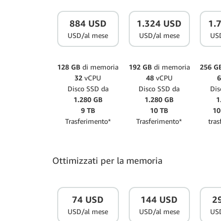
884 USD
1.324 USD
1.
USD/al mese
USD/al mese
US
128 GB
di memoria
192 GB
di memoria
256 G
32
vCPU
48
vCPU
Disco SSD da
Disco SSD da
Dis
1.280 GB
1.280 GB
1
9 TB
10 TB
10
Trasferimento*
Trasferimento*
tras
Ottimizzati per la memoria
74 USD
144 USD
2
USD/al mese
USD/al mese
US