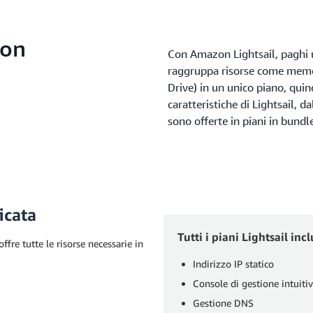
zon
Con Amazon Lightsail, paghi u
raggruppa risorse come memor
Drive) in un unico piano, quind
caratteristiche di Lightsail, d
sono offerte in piani in bundl
icata
Tutti i piani Lightsail in
ffre tutte le risorse necessarie in
Indirizzo IP statico
Console di gestione intuiti
Gestione DNS