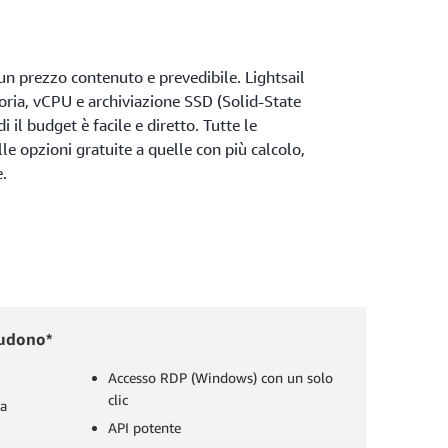
n prezzo contenuto e prevedibile. Lightsail
ia, vCPU e archiviazione SSD (Solid-State
i il budget è facile e diretto. Tutte le
alle opzioni gratuite a quelle con più calcolo,
e.
cludono*
Accesso RDP (Windows) con un solo
clic
va
API potente