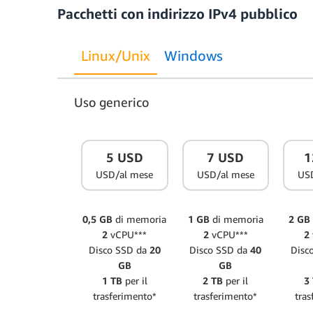
Pacchetti con indirizzo IPv4 pubblico
Linux/Unix
Windows
Uso generico
5 USD
7 USD
1
USD/al mese
USD/al mese
US
0,5 GB
di memoria
1 GB
di memoria
2 GB
2
vCPU***
2
vCPU***
2
Disco SSD da
20
Disco SSD da
40
Disc
GB
GB
1 TB
per il
2 TB
per il
3
trasferimento*
trasferimento*
tras