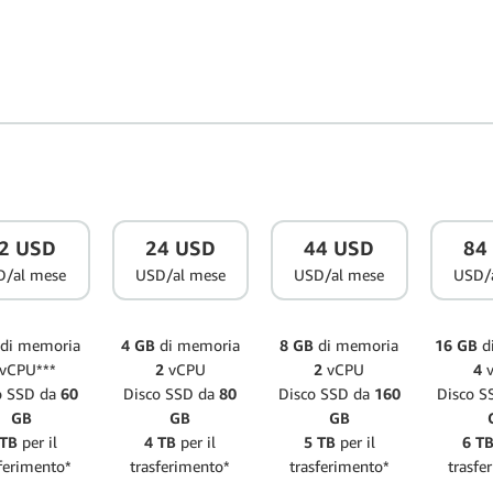
2 USD
24 USD
44 USD
84
D/al mese
USD/al mese
USD/al mese
USD/
di memoria
4 GB
di memoria
8 GB
di memoria
16 GB
d
vCPU***
2
vCPU
2
vCPU
4
v
o SSD da
60
Disco SSD da
80
Disco SSD da
160
Disco S
GB
GB
GB
 TB
per il
4 TB
per il
5 TB
per il
6 T
ferimento*
trasferimento*
trasferimento*
trasfe