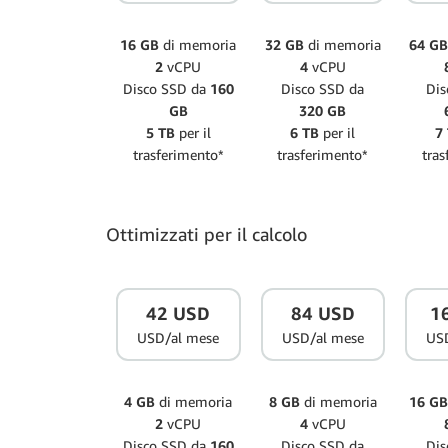
16 GB
di memoria
32 GB
di memoria
64 G
2
vCPU
4
vCPU
Disco SSD da
160
Disco SSD da
Dis
GB
320 GB
5 TB
per il
6 TB
per il
7
trasferimento*
trasferimento*
tras
Ottimizzati per il calcolo
42 USD
84 USD
1
USD/al mese
USD/al mese
US
4 GB
di memoria
8 GB
di memoria
16 G
2
vCPU
4
vCPU
Disco SSD da
160
Disco SSD da
Dis