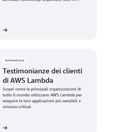
inglese)
 »
Automations
Testimonianze dei clienti
di AWS Lambda
Scopri come le principali organizzazioni di
tutto il mondo utilizzano AWS Lambda per
eseguire le loro applicazioni più sensibili e
mission-critical.
 »