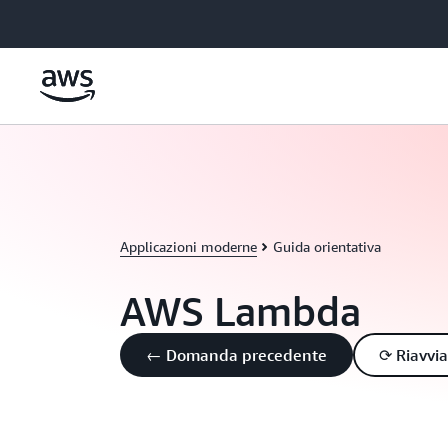
Passa al contenuto principale
Applicazioni moderne
Guida orientativa
AWS Lambda
← Domanda precedente
⟳ Riavvia