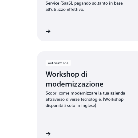
Service (SaaS), pagando soltanto in base
all'utilizzo effettivo.
eriori informazioni »
Ulteriori in
Automations
Workshop di
modernizzazione
Scopri come modernizzare la tua azienda
attraverso diverse tecnologie. (Workshop
disponibili solo in inglese)
Nozioni di base »
Scarica