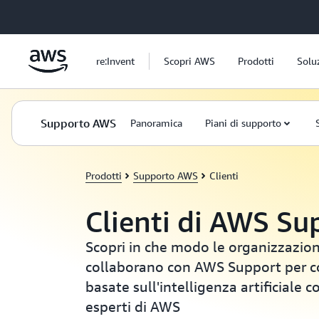
Passa al contenuto principale
re:Invent
Scopri AWS
Prodotti
Solu
Supporto AWS
Panoramica
Piani di supporto
Prodotti
Supporto AWS
Clienti
Clienti di AWS Su
Scopri in che modo le organizzazion
collaborano con AWS Support per c
basate sull'intelligenza artificiale c
esperti di AWS