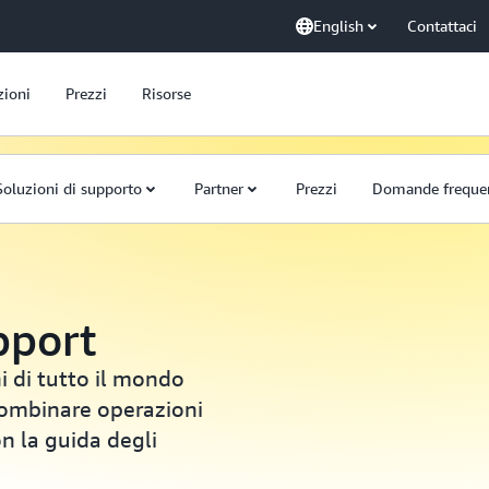
English
Contattaci
zioni
Prezzi
Risorse
Soluzioni di supporto
Partner
Prezzi
Domande freque
pport
i di tutto il mondo
ombinare operazioni
on la guida degli