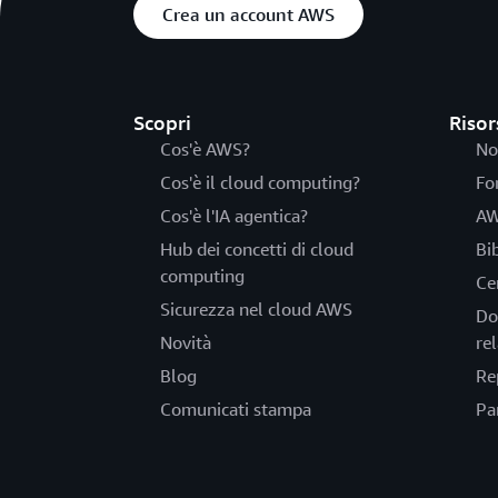
Crea un account AWS
Scopri
Risor
Cos'è AWS?
No
Cos'è il cloud computing?
Fo
Cos'è l'IA agentica?
AW
Hub dei concetti di cloud
Bi
computing
Ce
Sicurezza nel cloud AWS
Do
Novità
rel
Blog
Re
Comunicati stampa
Pa