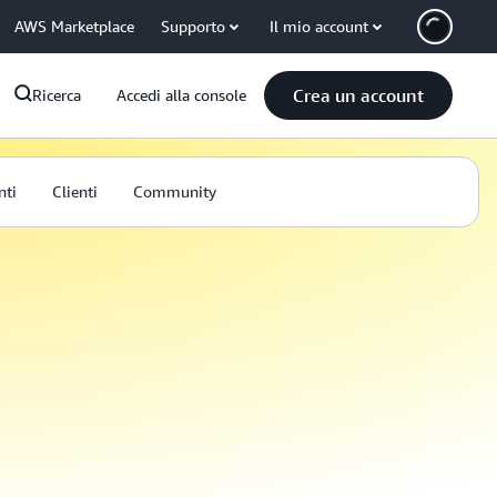
AWS Marketplace
Supporto
Il mio account
Crea un account
Ricerca
Accedi alla console
nti
Clienti
Community