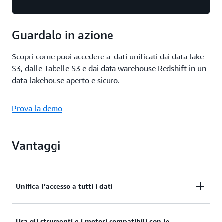
Guardalo in azione
Scopri come puoi accedere ai dati unificati dai data lake
S3, dalle Tabelle S3 e dai data warehouse Redshift in un
data lakehouse aperto e sicuro.
Prova la demo
Vantaggi
Unifica l’accesso a tutti i dati
Unifica tutti i dati sui data lake di Amazon S3,
Usa gli strumenti e i motori compatibili con lo