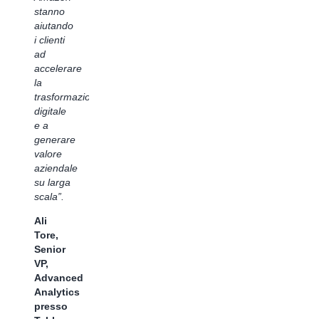
stanno
settori”.
Toldo,
aiutando
VP
Pratik
i clienti
Partnerships
Parekh,
ad
presso
SVP
accelerare
dbt
Product
la
Labs
Management
trasformazione
presso
digitale
Informatica
e a
generare
valore
aziendale
su larga
scala”.
Ali
Tore,
Senior
VP,
Advanced
Analytics
presso