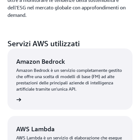
oltre a monitorare le tendenze della sostenibilità e
dell'ESG nel mercato globale con approfondimenti on
demand.
Servizi AWS utilizzati
Amazon Bedrock
Amazon Bedrock è un servizio completamente gestito
che offre una scelta di modelli di base (FM) ad alte
prestazioni delle principali aziende di intelligenza
artificiale tramite un'unica API.
rmazioni
AWS Lambda
AWS Lambda è un servizio di elaborazione che esegue