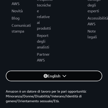
AWS
tecniche
degli
Novità
e
esperti
relative
Blog
Accessibilit
ai
AWS
Comunicati
prodotti
stampa
Note
Report
legali
degli
analisti
Partner
AWS
English
Amazon è un datore di lavoro per le pari opportunità:
Minoranza/Donne/Disabilità/Veterano/Identità di
genere/Orientamento sessuale/Età.