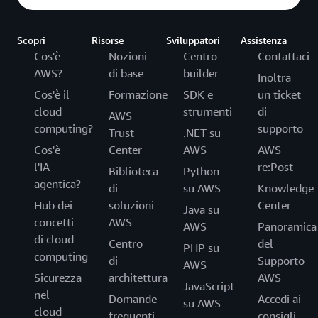
Scopri
Risorse
Sviluppatori
Assistenza
Cos'è
Nozioni
Centro
Contattaci
AWS?
di base
builder
Inoltra
Cos'è il
Formazione
SDK e
un ticket
cloud
strumenti
di
AWS
computing?
supporto
Trust
.NET su
Cos'è
Center
AWS
AWS
l'IA
re:Post
Biblioteca
Python
agentica?
di
su AWS
Knowledge
Hub dei
soluzioni
Center
Java su
concetti
AWS
AWS
Panoramica
di cloud
Centro
del
PHP su
computing
di
Supporto
AWS
Sicurezza
architettura
AWS
JavaScript
nel
Domande
Accedi ai
su AWS
cloud
frequenti
consigli