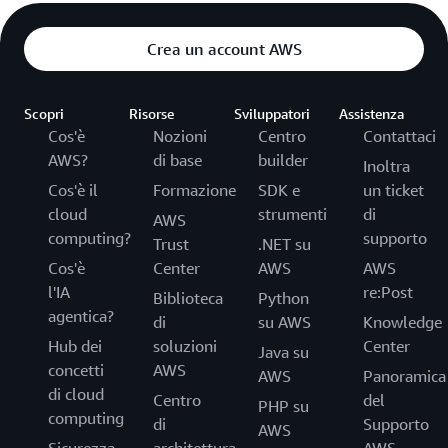
Crea un account AWS
Scopri
Risorse
Sviluppatori
Assistenza
Cos'è
Nozioni
Centro
Contattaci
AWS?
di base
builder
Inoltra
Cos'è il
Formazione
SDK e
un ticket
cloud
strumenti
di
AWS
computing?
supporto
Trust
.NET su
Cos'è
Center
AWS
AWS
l'IA
re:Post
Biblioteca
Python
agentica?
di
su AWS
Knowledge
Hub dei
soluzioni
Center
Java su
concetti
AWS
AWS
Panoramica
di cloud
Centro
del
PHP su
computing
di
Supporto
AWS