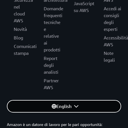
Sicurezza
architettura
AWS
JavaScript
nel
Domande
Accedi ai
su AWS
cloud
frequenti
consigli
AWS
tecniche
degli
Novità
e
esperti
relative
Blog
Accessibilit
ai
AWS
Comunicati
prodotti
stampa
Note
Report
legali
degli
analisti
Partner
AWS
English
Amazon è un datore di lavoro per le pari opportunità: