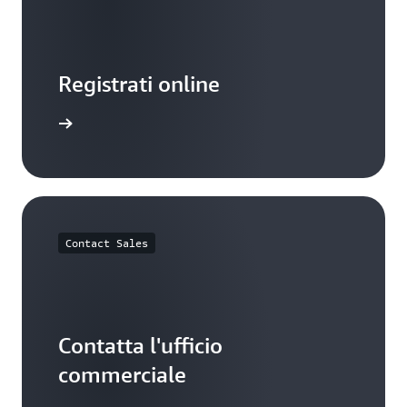
Registrati online
ti ad AWS
Contact Sales
Contatta l'ufficio
commerciale