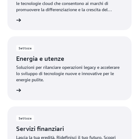
le tecnologie cloud che consentono ai marchi di
promuovere la differenziazione e la crescita del
mercato.
rmazioni
Settore
Energia e utenze
Soluzioni per rilanciare operazioni legacy e accelerare
lo sviluppo di tecnologie nuove e innovative per le
energie pulite.
rmazioni
Settore
Servizi finanziari
Lascia la tua eredità. Ridefinisci il tuo futuro. Scopri