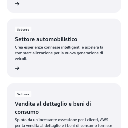
rmazioni
flessibilità con offerte appositamente progettate per
contribuire ad accelerare l'innovazione pubblicitaria e
di marketing.
Settore
Settore automobilistico
Crea esperienze connesse intelligenti e accelera la
commercializzazione per la nuova generazione di
veicoli.
rmazioni
Settore
Vendita al dettaglio e beni di
consumo
Spinto da un'incessante ossessione per i clienti, AWS
per la vendita al dettaglio e i beni di consumo fornisce