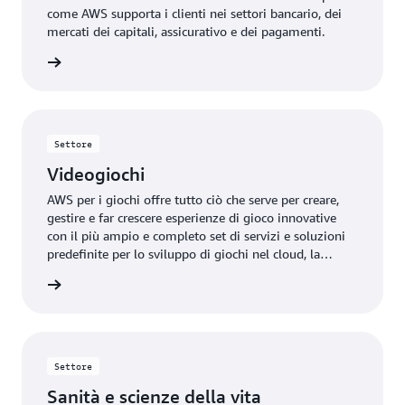
come AWS supporta i clienti nei settori bancario, dei
mercati dei capitali, assicurativo e dei pagamenti.
rmazioni
Settore
Videogiochi
AWS per i giochi offre tutto ciò che serve per creare,
gestire e far crescere esperienze di gioco innovative
con il più ampio e completo set di servizi e soluzioni
predefinite per lo sviluppo di giochi nel cloud, la
creazione di contenuti, il backend e l'infrastruttura di
rmazioni
gioco e l'acquisizione, la fidelizzazione e la
monetizzazione dei giocatori.
Settore
Sanità e scienze della vita