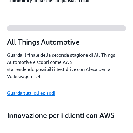
community di partner di qualsiasi cloud
automobilistiche di sfruttare tutto il potenziale del
cloud, dei dati e dell'intelligenza artificiale per
Con la più vasta e dinamica comunità di partner a
accelerare innovazioni rivoluzionarie.
livello globale, compresi i partner specializzati nel
settore automobilistico, AWS offre alle case
automobilistiche la più ampia gamma di opzioni per
All Things Automotive
scoprire e selezionare le offerte più adatte a
soddisfare le loro esigenze aziendali specifiche e
Guarda il finale della seconda stagione di All Things
accelerare il time-to-value.
Automotive e scopri come AWS
sta rendendo possibili i test drive con Alexa per la
Volkswagen ID4.
Guarda tutti gli episodi
Innovazione per i clienti con AWS