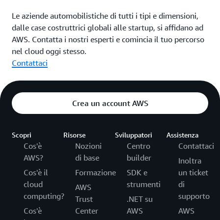
Le aziende automobilistiche di tutti i tipi e dimensioni,
dalle case costruttrici globali alle startup, si affidano ad
AWS. Contatta i nostri esperti e comincia il tuo percorso
nel cloud oggi stesso.
Contattaci
Crea un account AWS
Scopri
Risorse
Sviluppatori
Assistenza
Cos'è
Nozioni
Centro
Contattaci
AWS?
di base
builder
Inoltra
Cos'è il
Formazione
SDK e
un ticket
cloud
strumenti
di
AWS
computing?
supporto
Trust
.NET su
Cos'è
Center
AWS
AWS