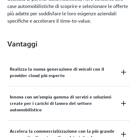
case automobilistiche di scoprire e selezionare le offerte
più adatte per soddisfare le loro esigenze aziendali
specifiche e accelerare il time-to-value.
Vantaggi
Realizza la nuova generazione di veicoli con il
provider cloud più esperto
AWS ha oltre 17 anni di profonda competenza nel
Innova con un'ampia gamma di servizi e soluzioni
settore e un'esperienza senza pari nella
create per i carichi di lavoro del settore
collaborazione con le principali case
automobilistico
automobilistiche per progettare, sviluppare e
produrre veicoli di nuova generazione.
AWS offre un'ampia gamma di servizi su misura e
Accelera la commercializzazione con la più grande
soluzioni predefinite che consentono alle case