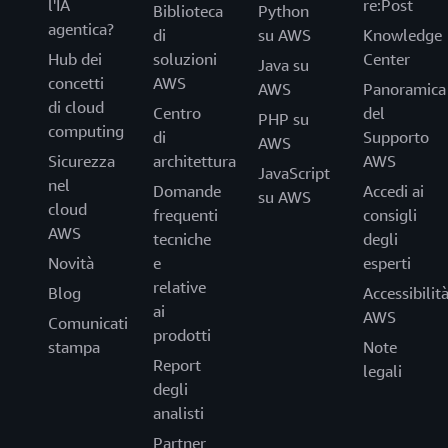
l'IA
re:Post
Biblioteca
Python
agentica?
di
su AWS
Knowledge
Hub dei
soluzioni
Center
Java su
concetti
AWS
AWS
Panoramica
di cloud
Centro
del
PHP su
computing
di
Supporto
AWS
Sicurezza
architettura
AWS
JavaScript
nel
Domande
Accedi ai
su AWS
cloud
frequenti
consigli
AWS
tecniche
degli
Novità
e
esperti
relative
Blog
Accessibilit
ai
AWS
Comunicati
prodotti
stampa
Note
Report
legali
degli
analisti
Partner