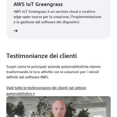
AWS IoT Greengrass
AWS IoT Greengrass è un servizio cloud e runtime
edge open source per la creazione, l’implementazione
e la gestione del software dei dispositivi.
rmazioni
Testimonianze dei clienti
Scopri come le principali aziende automobilistiche stanno
trasformando le loro attività con le soluzioni per i veicoli
definiti dal software AWS.
Vedi tutte le testimonianze dei clienti nel settore
automobilistico »