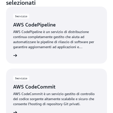
selezionati
Servizio
AWS CodePipeline
AWS CodePipeline è un servizio di distribuzione
continua completamente gestito che aiuta ad
automatizzare le pipeline di rilascio di software per
garantire aggiornamenti ad applicazioni e
infrastruttura rapidi e affidabili.
rmazioni
Servizio
AWS CodeCommit
AWS CodeCommit è un servizio gestito di controllo
del codice sorgente altamente scalabile e sicuro che
consente l’hosting di repository Git privati.
rmazioni