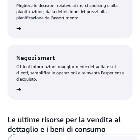
Migliora le decisioni relative al merchandising e alla
pianificazione, dalla definizione dei prezzi alla
pianificazione dell'assortimento.
oluzione
Negozi smart
Ottieni informazioni maggiormente dettagliate sui
clienti, semplifica le operazioni e reinventa l'esperienza
d'acquisto.
oluzione
Le ultime risorse per la vendita al
dettaglio e i beni di consumo