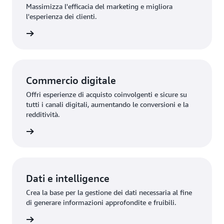
Massimizza l'efficacia del marketing e migliora
l'esperienza dei clienti.
oluzione
Commercio digitale
Offri esperienze di acquisto coinvolgenti e sicure su
tutti i canali digitali, aumentando le conversioni e la
redditività.
oluzione
Dati e intelligence
Crea la base per la gestione dei dati necessaria al fine
di generare informazioni approfondite e fruibili.
oluzione