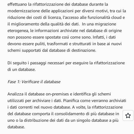
effettuano la rifattorizzazione dei database durante la
modernizzazione delle applicazioni per diversi motivi, tra cui la
riduzione dei costi di licenza, l’accesso alle funzionalità cloud e
il miglioramento della qualità dei dati. In una migrazione
eterogenea, le informazioni archiviate nel database di origine
non possono essere spostate così come sono. Infatti, i dati
devono essere puliti, trasformati e strutturati in base ai nuovi
schemi supportati dal database di destinazione.
Di seguito i passaggi necessari per eseguire la rifattorizzazione
di un database.
Fase 1: Verificare il database
Analizza il database on-premises e identifica gli schemi
utilizzati per archiviare i dati. Pianifica come verranno archiviati
i dati correnti nel nuovo database. A volte, la rifattorizzazione
del database comporta il consolidamento di più database in
uno o la distribuzione dei dati da un singolo database a più
database.