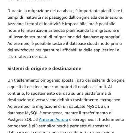
Durante la migrazione del database, è importante pianificare i
tempi di inattività nel passaggio dall’origine alla destinazione.
Azzerare i tempi di inattività è impossibile, ma è possibile
ridurre le interruzioni aziendali pianificando la migrazione e
utilizzando strumenti di migrazione del database appropriati.
Ad esempio, è possibile testare il database cloud molto prima
del switchover per garantire l’affidabilità delle applicazioni e
l’accuratezza dei dati.
Sistemi di origine e destinazione
Un trasferimento omogeneo sposta i dati dai sistemi di origine
a quelli di destinazione con motori di database simili. Al
contrario, lo spostamento dei dati su una piattaforma di
destinazione diversa viene definito trasferimento eterogeneo.
Ad esempio, la migrazione di un database MySQL a un
database MySQL è omogenea, mentre il trasferimento di
Postgres SQL ad
Amazon Aurora
è eterogeneo. Il trasferimento
omogeneo è più semplice perché permette di spostare il
database nella destinazione senza ulteriori manipolazioni.