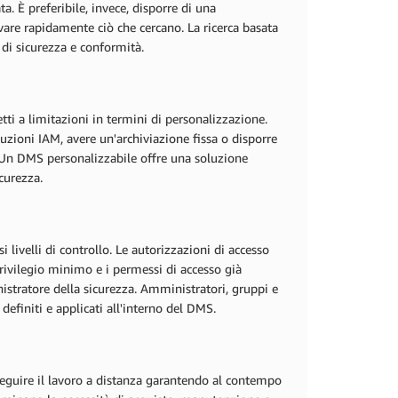
a. È preferibile, invece, disporre di una
rovare rapidamente ciò che cercano. La ricerca basata
 di sicurezza e conformità.
ti a limitazioni in termini di personalizzazione.
uzioni IAM, avere un'archiviazione fissa o disporre
e. Un DMS personalizzabile offre una soluzione
icurezza.
 livelli di controllo. Le autorizzazioni di accesso
 privilegio minimo e i permessi di accesso già
istratore della sicurezza. Amministratori, gruppi e
 definiti e applicati all'interno del DMS.
seguire il lavoro a distanza garantendo al contempo