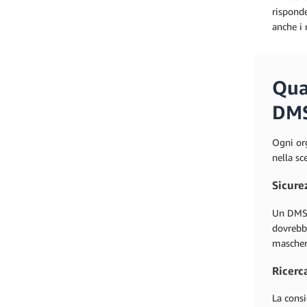
risponde
anche i 
Qua
DM
Ogni org
nella sc
Sicure
Un DMS d
dovrebbe
maschera
Ricerc
La consi