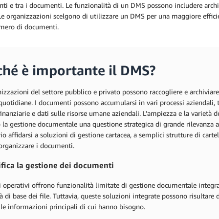
i e tra i documenti. Le funzionalità di un DMS possono includere archivia
Le organizzazioni scelgono di utilizzare un DMS per una maggiore efficien
mero di documenti.
ché è importante il DMS?
izzazioni del settore pubblico e privato possono raccogliere e archiviar
 quotidiane. I documenti possono accumularsi in vari processi aziendali, t
finanziarie e dati sulle risorse umane aziendali. L'ampiezza e la varietà 
la gestione documentale una questione strategica di grande rilevanza az
io affidarsi a soluzioni di gestione cartacea, a semplici strutture di car
 organizzare i documenti.
fica la gestione dei documenti
i operativi offrono funzionalità limitate di gestione documentale integrat
à di base dei file. Tuttavia, queste soluzioni integrate possono risultare dif
 le informazioni principali di cui hanno bisogno.