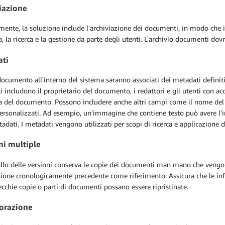
iazione
ente, la soluzione include l'archiviazione dei documenti, in modo che i f
, la ricerca e la gestione da parte degli utenti. L'archivio documenti dovr
ti
ocumento all'interno del sistema saranno associati dei metadati definiti 
 includono il proprietario del documento, i redattori e gli utenti con acce
 del documento. Possono includere anche altri campi come il nome del pro
ersonalizzati. Ad esempio, un'immagine che contiene testo può avere l
adati. I metadati vengono utilizzati per scopi di ricerca e applicazione di 
ni multiple
ollo delle versioni conserva le copie dei documenti man mano che vengon
ione cronologicamente precedente come riferimento. Assicura che le inf
ecchie copie o parti di documenti possano essere ripristinate.
orazione