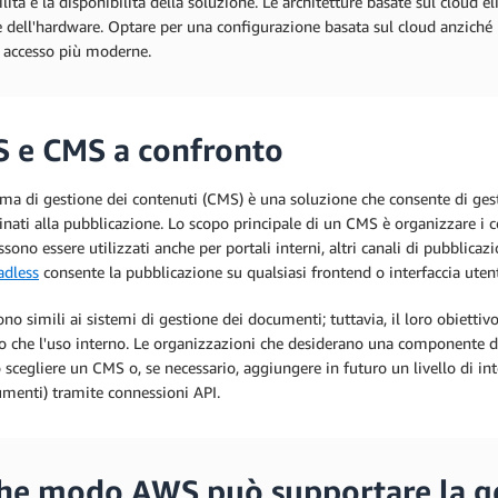
bilità e la disponibilità della soluzione. Le architetture basate sul cloud
e dell'hardware. Optare per una configurazione basata sul cloud anzich
e accesso più moderne.
 e CMS a confronto
ema di gestione dei contenuti (CMS) è una soluzione che consente di ge
tinati alla pubblicazione. Lo scopo principale di un CMS è organizzare i c
ono essere utilizzati anche per portali interni, altri canali di pubblic
dless
consente la pubblicazione su qualsiasi frontend o interfaccia uten
no simili ai sistemi di gestione dei documenti; tuttavia, il loro obiettiv
to che l'uso interno. Le organizzazioni che desiderano una componente 
scegliere un CMS o, se necessario, aggiungere in futuro un livello di in
umenti) tramite connessioni API.
che modo AWS può supportare la g