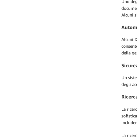
Uno degl
documen
Alcuni 
Automa
Alcuni D
consento
della ge
Sicure
Un siste
degli ac
Ricerc
La ricer
sofistic
includer
La ricer