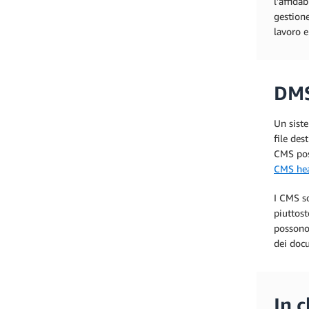
l'affida
gestion
lavoro 
DMS
Un sist
file des
CMS poss
CMS hea
I CMS so
piuttos
possono 
dei doc
In 