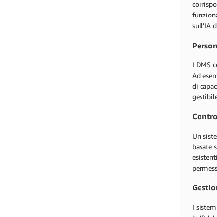
corrispo
funziona
sull'IA 
Person
I DMS co
Ad esemp
di capac
gestibil
Contro
Un siste
basate s
esistent
permessi
Gestio
I sistem