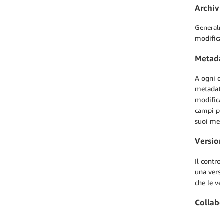
Archiv
Generalm
modifica
Metada
A ogni d
metadati
modifica
campi p
suoi met
Versio
Il contr
una vers
che le v
Collab