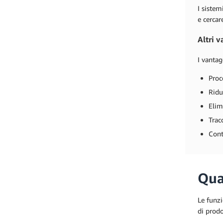
I sistem
e cercar
Altri 
I vantag
Proc
Ridu
Elim
Tracc
Cont
Qua
Le funzi
di prodo