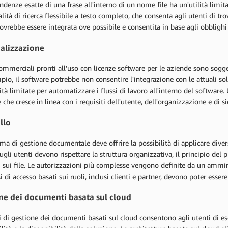
ndenze esatte di una frase all'interno di un nome file ha un'utilità limitat
lità di ricerca flessibile a testo completo, che consenta agli utenti di t
dovrebbe essere integrata ove possibile e consentita in base agli obblighi
alizzazione
mmerciali pronti all'uso con licenze software per le aziende sono sogget
io, il software potrebbe non consentire l'integrazione con le attuali sol
ità limitate per automatizzare i flussi di lavoro all'interno del softwar
e che cresce in linea con i requisiti dell'utente, dell'organizzazione e di s
llo
ma di gestione documentale deve offrire la possibilità di applicare diversi
ugli utenti devono rispettare la struttura organizzativa, il principio del
i sui file. Le autorizzazioni più complesse vengono definite da un ammin
 di accesso basati sui ruoli, inclusi clienti e partner, devono poter essere
ne dei documenti basata sul cloud
i di gestione dei documenti basati sul cloud consentono agli utenti di e