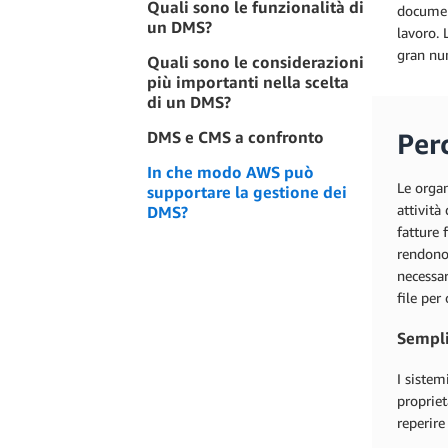
Quali sono le funzionalità di
document
un DMS?
lavoro. 
gran nu
Quali sono le considerazioni
più importanti nella scelta
di un DMS?
DMS e CMS a confronto
Per
In che modo AWS può
Le organ
supportare la gestione dei
attività
DMS?
fatture 
rendono 
necessar
file per
Sempli
I sistem
propriet
reperire