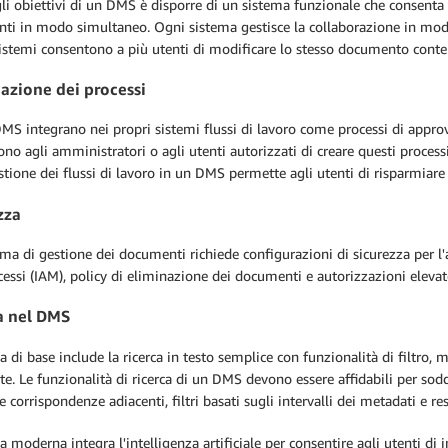
i obiettivi di un DMS è disporre di un sistema funzionale che consenta a 
ti in modo simultaneo. Ogni sistema gestisce la collaborazione in modo
sistemi consentono a più utenti di modificare lo stesso documento con
zione dei processi
MS integrano nei propri sistemi flussi di lavoro come processi di approv
no agli amministratori o agli utenti autorizzati di creare questi processi
stione dei flussi di lavoro in un DMS permette agli utenti di risparmiare 
zza
ma di gestione dei documenti richiede configurazioni di sicurezza per l'ar
cessi (IAM), policy di eliminazione dei documenti e autorizzazioni elevate
a nel DMS
ca di base include la ricerca in testo semplice con funzionalità di filtro,
ate. Le funzionalità di ricerca di un DMS devono essere affidabili per soddi
e corrispondenze adiacenti, filtri basati sugli intervalli dei metadati e res
ca moderna integra l'intelligenza artificiale per consentire agli utenti di 