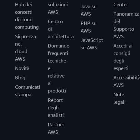
Hub dei
soluzioni
Center
Java su
concetti
AWS
AWS
Panoramica
di cloud
Centro
del
PHP su
computing
di
Supporto
AWS
Sicurezza
architettura
AWS
JavaScript
nel
Domande
Accedi ai
su AWS
cloud
frequenti
consigli
AWS
tecniche
degli
Novità
e
esperti
relative
Blog
Accessibilit
ai
AWS
Comunicati
prodotti
stampa
Note
Report
legali
degli
analisti
Partner
AWS