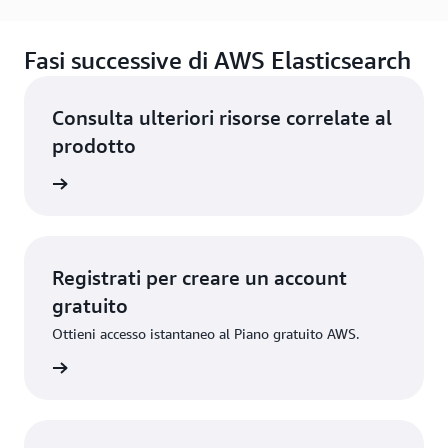
Fasi successive di AWS Elasticsearch
Consulta ulteriori risorse correlate al
prodotto
el cloud
Registrati per creare un account
gratuito
Ottieni accesso istantaneo al Piano gratuito AWS.
gistrati