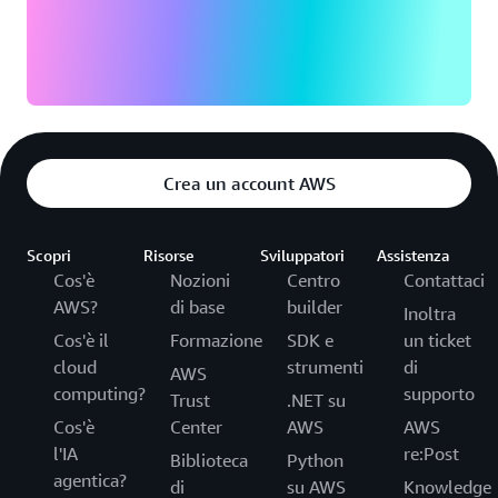
Crea un account AWS
Scopri
Risorse
Sviluppatori
Assistenza
Cos'è
Nozioni
Centro
Contattaci
AWS?
di base
builder
Inoltra
Cos'è il
Formazione
SDK e
un ticket
cloud
strumenti
di
AWS
computing?
supporto
Trust
.NET su
Cos'è
Center
AWS
AWS
l'IA
re:Post
Biblioteca
Python
agentica?
di
su AWS
Knowledge