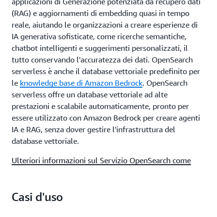
applicazioni di Generazione potenziata da recupero dati
(RAG) e aggiornamenti di embedding quasi in tempo
reale, aiutando le organizzazioni a creare esperienze di
IA generativa sofisticate, come ricerche semantiche,
chatbot intelligenti e suggerimenti personalizzati, il
tutto conservando l'accuratezza dei dati. OpenSearch
serverless è anche il database vettoriale predefinito per
le
knowledge base di Amazon Bedrock
. OpenSearch
serverless offre un database vettoriale ad alte
prestazioni e scalabile automaticamente, pronto per
essere utilizzato con Amazon Bedrock per creare agenti
IA e RAG, senza dover gestire l'infrastruttura del
database vettoriale.
Ulteriori informazioni sul Servizio OpenSearch come
database vettoriale
Casi d'uso
Trasformazione e acquisizione dei dati
completamente gestite