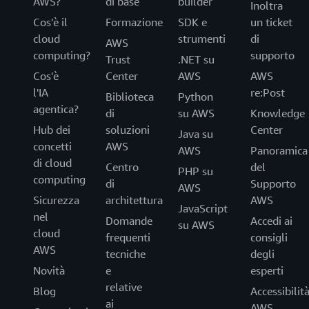
AWS?
di base
builder
Inoltra
Cos'è il
Formazione
SDK e
un ticket
cloud
strumenti
di
AWS
computing?
supporto
Trust
.NET su
Cos'è
Center
AWS
AWS
l'IA
re:Post
Biblioteca
Python
agentica?
di
su AWS
Knowledge
Hub dei
soluzioni
Center
Java su
concetti
AWS
AWS
Panoramica
di cloud
Centro
del
PHP su
computing
di
Supporto
AWS
Sicurezza
architettura
AWS
JavaScript
nel
Domande
Accedi ai
su AWS
cloud
frequenti
consigli
AWS
tecniche
degli
Novità
e
esperti
relative
Blog
Accessibilit
ai
AWS