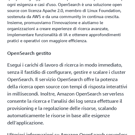
completa, grazie a crittografia avanzata, controlli di
ogni esigenza e casi d'uso. OpenSearch è una soluzione open
accesso a livello di indice e implementazioni multi-
source con licenza Apache 2.0, membro di Linux Foundation,
AZ per un'elevata disponibilità. I cluster gestiti,
sostenuta da AWS e da una community in continua crescita.
inoltre, aggiungono un ulteriore strato di protezione
Insieme, promuoviamo l'innovazione e aiutiamo le
organizzazioni a creare esperienze di ricerca avanzate,
a livello di documento.
implementare funzionalità di IA e ottenere approfondimenti
pratici e operativi con maggiore efficienza.
OpenSearch gestito
Esegui i carichi di lavoro di ricerca in modo immediato,
senza il fastidio di configurare, gestire e scalare i cluster
OpenSearch. Il servizio OpenSearch offre la potenza
della ricerca open source con tempi di risposta interattivi
in millisecondi. Inoltre, Amazon OpenSearch serverless
consente la ricerca e l'analisi dei log senza effettuare il
provisioning e la regolazione delle risorse, scalando
automaticamente le risorse in base alle esigenze
dell'applicazione.
Ulteriori informazioni su Amazon OpenSearch serverless