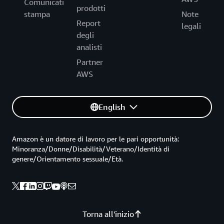
Comunicati
prodotti
stampa
Note
Report
legali
degli
analisti
Partner
AWS
English
Amazon è un datore di lavoro per le pari opportunità:
Minoranza/Donne/Disabilità/Veterano/Identità di
genere/Orientamento sessuale/Età.
Torna all'inizio